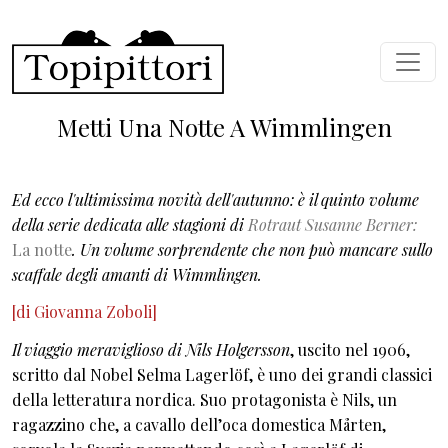
Skip to main content
Metti Una Notte A Wimmlingen
Ed ecco l'ultimissima novità dell'autunno: è il quinto volume
della serie dedicata alle stagioni di
Rotraut Susanne Berner:
La notte
. Un volume sorprendente che non può mancare sullo
scaffale degli amanti di Wimmlingen.
[di Giovanna Zoboli]
Il viaggio meraviglioso di Nils Holgersson
, uscito nel 1906,
scritto dal Nobel Selma Lagerlöf, è uno dei grandi classici
della letteratura nordica. Suo protagonista è Nils, un
ragazzino che, a cavallo dell’oca domestica Mårten,