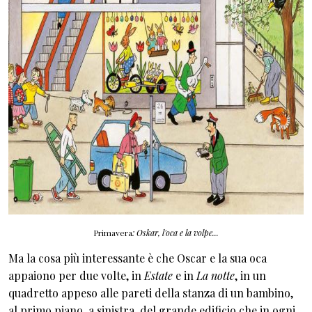
Primavera
: Oskar, l'oca e la volpe...
Ma la cosa più interessante è che Oscar e la sua oca
appaiono per due volte, in
Estate
e in
La notte
, in un
quadretto appeso alle pareti della stanza di un bambino,
al primo piano, a sinistra, del grande edificio che in ogni