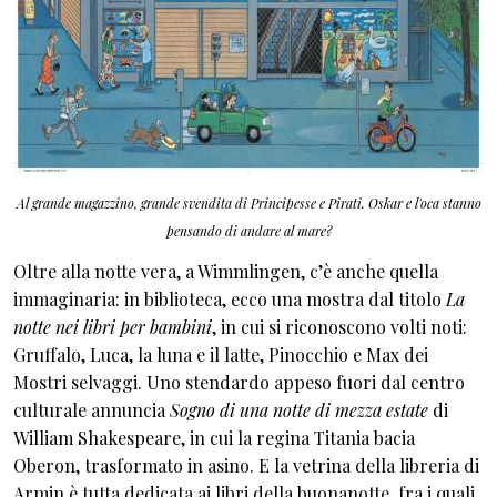
Al grande magazzino, grande svendita di Principesse e Pirati. Oskar e l'oca stanno
pensando di andare al mare?
Oltre alla notte vera, a Wimmlingen, c’è anche quella
immaginaria: in biblioteca, ecco una mostra dal titolo
La
notte nei libri per bambini
, in cui si riconoscono volti noti:
Gruffalo, Luca, la luna e il latte, Pinocchio e Max dei
Mostri selvaggi. Uno stendardo appeso fuori dal centro
culturale annuncia
Sogno di una notte di mezza estate
di
William Shakespeare, in cui la regina Titania bacia
Oberon, trasformato in asino. E la vetrina della libreria di
Armin è tutta dedicata ai libri della buonanotte, fra i quali