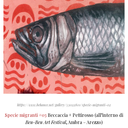
https://www.behance.net/gallery/53022801/specie-migranti-02
Specie migranti #03
Beccaccia + Pettirosso (all’interno di
Beu-Beu Art Festival
, Ambra – Arezzo)