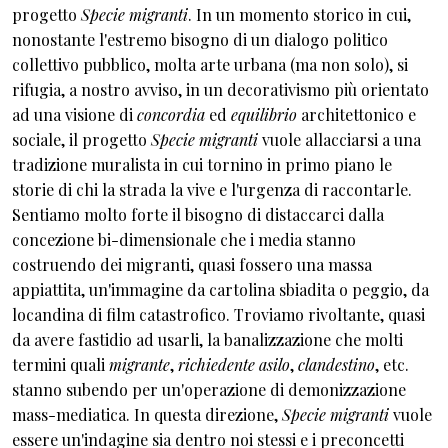
progetto
Specie migranti
. In un momento storico in cui,
nonostante l'estremo bisogno di un dialogo politico
collettivo pubblico, molta arte urbana (ma non solo), si
rifugia, a nostro avviso, in un decorativismo più orientato
ad una visione di
concordia
ed
equilibrio
architettonico e
sociale, il progetto
Specie migranti
vuole allacciarsi a una
tradizione muralista in cui tornino in primo piano le
storie di chi la strada la vive e l'urgenza di raccontarle.
Sentiamo molto forte il bisogno di distaccarci dalla
concezione bi-dimensionale che i media stanno
costruendo dei migranti, quasi fossero una massa
appiattita, un'immagine da cartolina sbiadita o peggio, da
locandina di film catastrofico. Troviamo rivoltante, quasi
da avere fastidio ad usarli, la banalizzazione che molti
termini quali
migrante
,
richiedente asilo
,
clandestino
, etc.
stanno subendo per un'operazione di demonizzazione
mass-mediatica. In questa direzione,
Specie migranti
vuole
essere un'indagine sia dentro noi stessi e i preconcetti