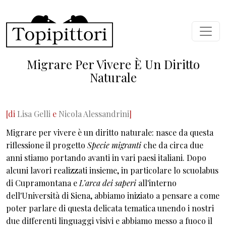
Skip to main content
Migrare Per Vivere È Un Diritto
Naturale
[di
Lisa Gelli
e
Nicola Alessandrini
]
Migrare per vivere è un diritto naturale: nasce da questa
riflessione il progetto
Specie migranti
che da circa due
anni stiamo portando avanti in vari paesi italiani. Dopo
alcuni lavori realizzati insieme, in particolare lo scuolabus
di Cupramontana e
L’arca dei saperi
all'interno
dell'Università di Siena, abbiamo iniziato a pensare a come
poter parlare di questa delicata tematica unendo i nostri
due differenti linguaggi visivi e abbiamo messo a fuoco il