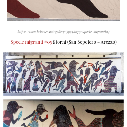
https://www.behance.net/gallery/59748079/Specie-Migranti04
Specie migranti #05
Storni (San Sepolcro – Arezzo)