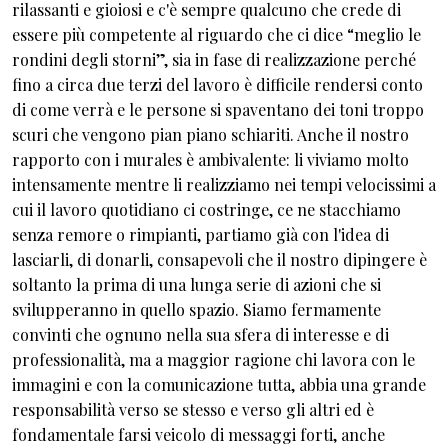
rilassanti e gioiosi e c'è sempre qualcuno che crede di
essere più competente al riguardo che ci dice “meglio le
rondini degli storni”, sia in fase di realizzazione perché
fino a circa due terzi del lavoro è difficile rendersi conto
di come verrà e le persone si spaventano dei toni troppo
scuri che vengono pian piano schiariti. Anche il nostro
rapporto con i murales è ambivalente: li viviamo molto
intensamente mentre li realizziamo nei tempi velocissimi a
cui il lavoro quotidiano ci costringe, ce ne stacchiamo
senza remore o rimpianti, partiamo già con l'idea di
lasciarli, di donarli, consapevoli che il nostro dipingere è
soltanto la prima di una lunga serie di azioni che si
svilupperanno in quello spazio. Siamo fermamente
convinti che ognuno nella sua sfera di interesse e di
professionalità, ma a maggior ragione chi lavora con le
immagini e con la comunicazione tutta, abbia una grande
responsabilità verso se stesso e verso gli altri ed è
fondamentale farsi veicolo di messaggi forti, anche