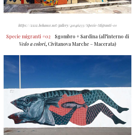
https://www.behance.net/gallery/41046233/Specie-Migranti-01
Specie migranti #02
Sgombro + Sardina (all’interno di
Vedo a colori
, Civitanova Marche – Macerata)