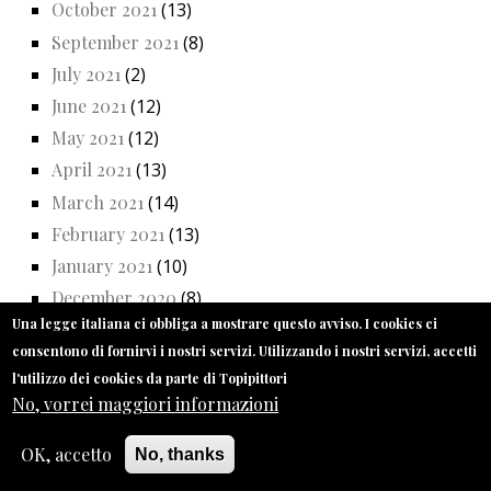
October 2021
(13)
September 2021
(8)
July 2021
(2)
June 2021
(12)
May 2021
(12)
April 2021
(13)
March 2021
(14)
February 2021
(13)
January 2021
(10)
December 2020
(8)
Una legge italiana ci obbliga a mostrare questo avviso. I cookies ci
November 2020
(13)
consentono di fornirvi i nostri servizi. Utilizzando i nostri servizi, accetti
October 2020
(14)
l'utilizzo dei cookies da parte di Topipittori
September 2020
(11)
No, vorrei maggiori informazioni
July 2020
(5)
OK, accetto
No, thanks
June 2020
(17)
May 2020
(16)