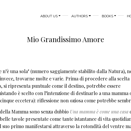
MAIN NAVIGATION
ABOUT US
AUTHORS
BOOKS
H
Mio Grandissimo Amore
 n’è una sola" (numero saggiamente stabilito dalla Natura), n
invece, trovarne molte e varie. Prima di procedere alla scelta
, si ripresenta puntuale come il destino, potrebbe essere
quistando è scelto con l’intenzione di destinarlo a una mamma o
o o cinque eccetera): riflessione non oziosa come potrebbe sembr
esta della Mamma sono senza dubbio
Una mamma è come una casa
d
i belle tavole presentate come tante istantanee di vita quotidia
al suo primo manifestarsi attraverso la rotondità del ventre 