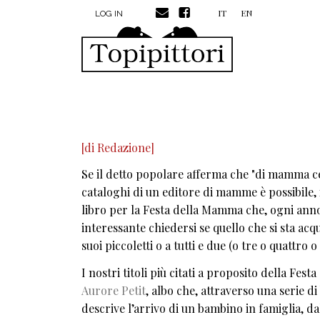
MENU PROFILO UTENTE
Skip to main content
IT
EN
LOG IN
[di Redazione]
Se il detto popolare afferma che "di mamma ce
cataloghi di un editore di mamme è possibile, 
libro per la Festa della Mamma che, ogni anno
interessante chiedersi se quello che si sta ac
suoi piccoletti o a tutti e due (o tre o quattr
I nostri titoli più citati a proposito della F
Aurore Petit
, albo che, attraverso una serie d
descrive l’arrivo di un bambino in famiglia, d