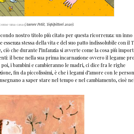
come una casa
(Aurore Petit, Topipittori 2020).
econdo nostro titolo più citato per questa ricorrenza: un inno 
essenza stessa della vita e del suo patto indissolubile con il
 ciò che durante l’infanzia si avverte come la cosa più import
menti: il bene nella sua prima incarnazione ovvero il legame p
oi, i bambini e cambieranno le madri, ci dice fra le righe
one, fin da piccolissimi, è che i legami d’amore con le person
 insegnano a saper stare nel tempo e nel cambiamento, cioè ne