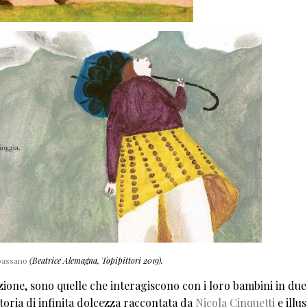
passano
(Beatrice Alemagna, Topipittori 2019).
nzione, sono quelle che interagiscono con i loro bambini in due 
oria di infinita dolcezza raccontata da
Nicola Cinquetti
e illu