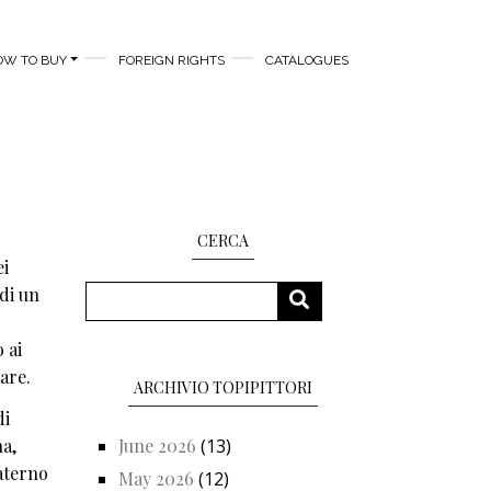
OW TO BUY
FOREIGN RIGHTS
CATALOGUES
CERCA
ei
Search
 di un
SEARCH
 ai
are.
ARCHIVIO TOPIPITTORI
i
na,
June 2026
(13)
materno
May 2026
(12)