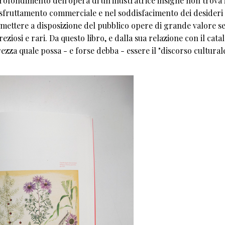
ofondimento dell'opera di un'illustratrice insigne non trova i
sfruttamento commerciale e nel soddisfacimento dei desideri 
 di mettere a disposizione del pubblico opere di grande valore s
eziosi e rari. Da questo libro, e dalla sua relazione con il cata
rezza quale possa - e forse debba - essere il "discorso cultural