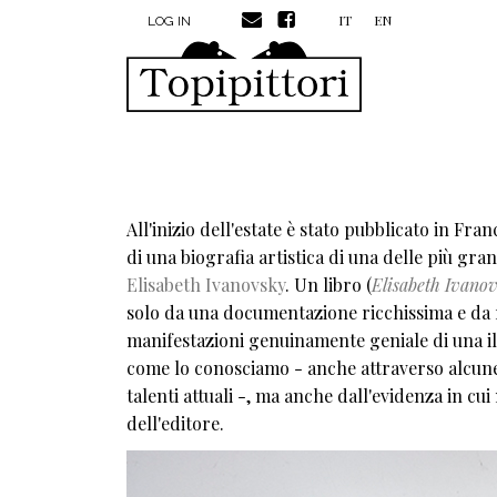
MENU PROFILO UTENTE
Skip to main content
IT
EN
LOG IN
All'inizio dell'estate è stato pubblicato in Fran
di una biografia artistica di una delle più gr
Elisabeth Ivanovsky
. Un libro (
Elisabeth Ivanovs
solo da una documentazione ricchissima e da ri
manifestazioni genuinamente geniale di una illu
come lo conosciamo - anche attraverso alcune
talenti attuali -, ma anche dall'evidenza in cu
dell'editore.