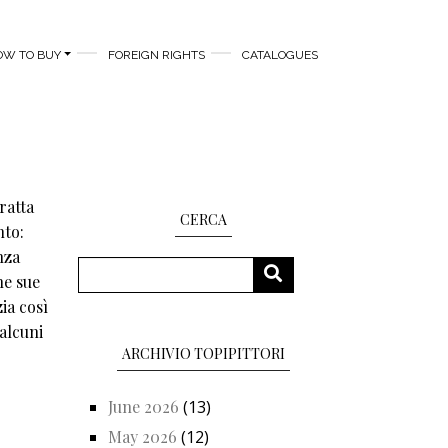
OW TO BUY
FOREIGN RIGHTS
CATALOGUES
ratta
CERCA
nto:
nza
Search
SEARCH
ne sue
ia così
alcuni
ARCHIVIO TOPIPITTORI
June 2026
(13)
May 2026
(12)