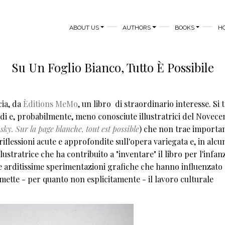
MAIN NAVIGATION
ABOUT US
AUTHORS
BOOKS
H
Su Un Foglio Bianco, Tutto È Possibile
cia, da
Èditions MeMo
, un libro di straordinario interesse. Si t
andi e, probabilmente, meno conosciute illustratrici del Novece
ky. Sur la page blanche, tout est possible
) che non trae importa
flessioni acute e approfondite sull'opera variegata e, in alcu
stratrice che ha contribuito a "inventare" il libro per l'infanz
 arditissime sperimentazioni grafiche che hanno influenzato 
i mette - per quanto non esplicitamente - il lavoro culturale