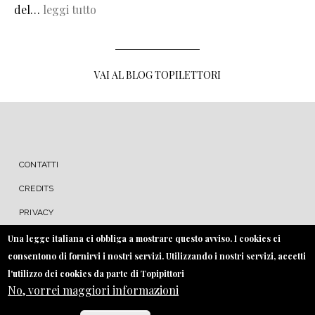
del…
leggi tutto
VAI AL BLOG TOPILETTORI
MENU FOOTER
CONTATTI
CREDITS
PRIVACY
COOKIE
Una legge italiana ci obbliga a mostrare questo avviso. I cookies ci
consentono di fornirvi i nostri servizi. Utilizzando i nostri servizi, accetti
l'utilizzo dei cookies da parte di Topipittori
No, vorrei maggiori informazioni