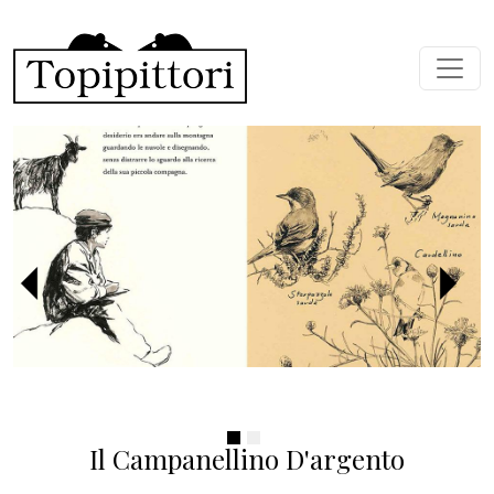
Salta al contenuto principale
Precedente
Succ
Il Campanellino D'argento