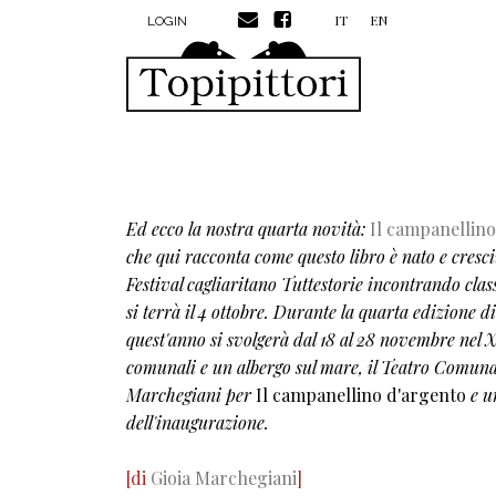
MENU PROFILO UTENTE
Salta al contenuto principale
IT
EN
LOGIN
Ed ecco la nostra quarta novità:
Il campanellino
che qui racconta come questo libro
è nato e cresc
Festival cagliaritano Tuttestorie incontrando cla
si terrà il 4 ottobre. Durante la quarta edizione 
quest'anno si svolgerà dal 18 al 28 novembre nel 
comunali e un albergo sul mare, il Teatro Comunale
Marchegiani per
Il campanellino d'argento
e u
dell'inaugurazione.
[di
Gioia Marchegiani
]