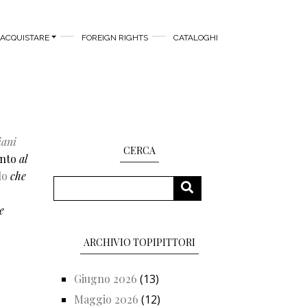
ACQUISTARE
FOREIGN RIGHTS
CATALOGHI
iani
CERCA
ento
al
lo
che
Cerca
CERCA
e
ARCHIVIO TOPIPITTORI
Giugno 2026
(13)
Maggio 2026
(12)