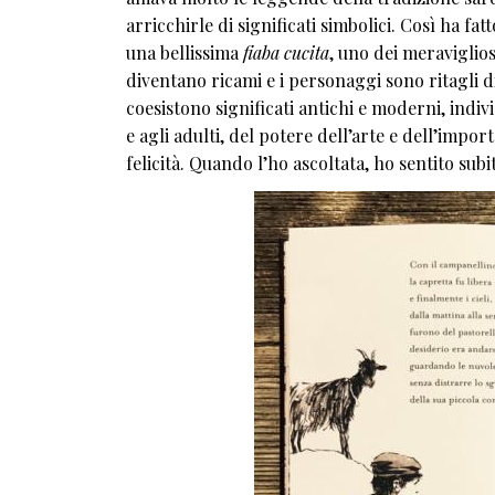
arricchirle di significati simbolici. Così ha fa
una bellissima
fiaba cucita
, uno dei meraviglios
diventano ricami e i personaggi sono ritagli di
coesistono significati antichi e moderni, indiv
e agli adulti, del potere dell’arte e dell’impo
felicità. Quando l’ho ascoltata, ho sentito subit