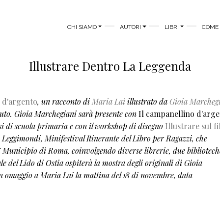
MAIN MENU
CHI SIAMO
AUTORI
LIBRI
COME 
Illustrare Dentro La Leggenda
 d'argento
, un racconto di
Maria Lai
illustrato da
Gioia Marcheg
iuto
. Gioia Marchegiani sarà presente con
Il campanellino d'arg
ssi di scuola primaria e con il workshop
di disegno
Illustrare sul fi
di Leggimondi, Minifestival Itinerante del Libro per Ragazzi, che
X Municipio di Roma, coinvolgendo diverse librerie, due bibliotech
 del Lido di Ostia ospiterà la mostra degli originali di Gioia
n omaggio a Maria Lai la mattina del 18 di novembre, data