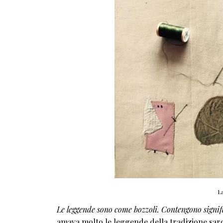
La
Le leggende sono come bozzoli. Contengono signific
amava molto le leggende della tradizione sard