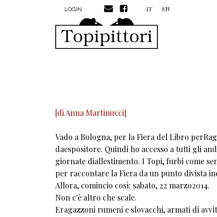
MENU PROFILO UTENTE
Salta al contenuto principale
IT
EN
LOGIN
[di
Anna Martinucci
]
Vado a Bologna, per la Fiera del Libro perRaga
daespositore. Quindi ho accesso a tutti gli and
giornate diallestimento. I Topi, furbi come s
per raccontare la Fiera da un punto divista in
Allora, comincio così: sabato, 22 marzo2014.
Non c'è altro che scale.
Eragazzoni rumeni e slovacchi, armati di avvit