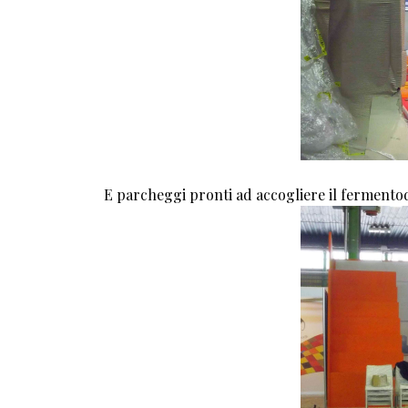
E parcheggi pronti ad accogliere il fermento