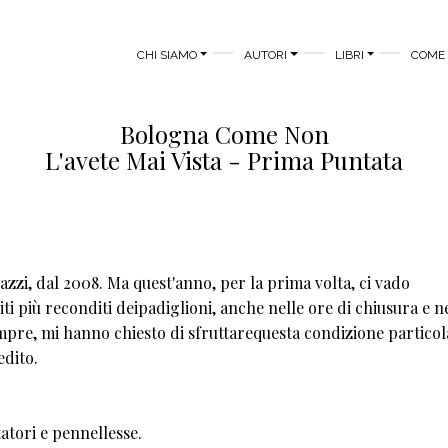
MAIN MENU
CHI SIAMO
AUTORI
LIBRI
COME 
Bologna Come Non
L'avete Mai Vista - Prima Puntata
zzi, dal 2008. Ma quest'anno, per la prima volta, ci vado
iti più reconditi deipadiglioni, anche nelle ore di chiusura e n
empre, mi hanno chiesto di sfruttarequesta condizione partico
edito.
atori e pennellesse.