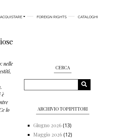
ACQUISTARE
FOREIGN RIGHTS
CATALOGHI
iose
o: n
elle
CERCA
stiti,
Cerca
CERCA
,
 è
ntre
ARCHIVIO TOPIPITTORI
Ce lo
Giugno 2026
(13)
Maggio 2026
(12)