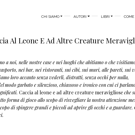
MAIN MENU
CHI SIAMO
AUTORI
LIBRI
COME 
cia Al Leone E Ad Altre Creature Meravigl
o a noi, nelle nostre case e nei luoghi che abitiamo o che visitiam
rasporto, nei bar, nei ristoranti, sui cibi, sui muri, alle pareti, sui ve
iamo loro accanto senza vederli, distratti, senza occhi per nulla,
del modo garbato e silenzioso, chiassoso e ironico con cui ci parlano
gnificati.
Caccia al leone e ad altre creature meravigliose
che si
otto forma di gioco allo scopo di risvegliare la nostra attenzione me
scopo di spingere grandi e piccoli ad aprire gli occhi e a guardare. 
i.