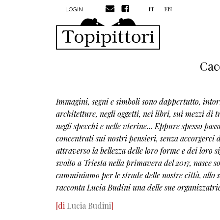
MENU PROFILO UTENTE
Salta al contenuto principale
IT
EN
LOGIN
Cac
Immagini, segni e simboli sono dappertutto, intorn
architetture, negli oggetti, nei libri, sui mezzi di t
negli specchi e nelle vterine... Eppure spesso pass
concentrati sui nostri pensieri, senza accorgerci 
attraverso la bellezza delle loro forme e dei loro si
svolto a Triesta nella primavera del 2017, nasce s
camminiamo per le strade delle nostre città, allo 
racconta Lucia Budini una delle sue organizzatric
[di
Lucia Budini
]