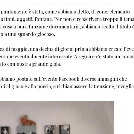
ppuntamento è stata, come abbiamo detto, il leone: elemento
rtoni, oggetti, fontane. Per non circoscrivere troppo il tema
ni cosa a pura funzione documentaria, abbiamo scelto il titolo
ndo a uno sguardo giocoso,
nica di maggio, una decina di giorni prima abbiamo creato l’ev
ersone eventualmente interessate. A seguire c'è stato un comu
cato con nostra grande gioia.
 abbiamo postato sull’evento Facebook diverse immagini che
 al gioco e alla poesia, e richiamassero l’attenzione, invogli