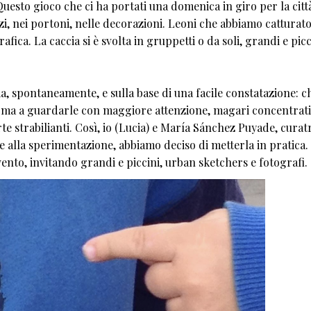
Questo gioco che ci ha portati una domenica in giro per la citt
zzi, nei portoni, nelle decorazioni. Leoni che abbiamo catturat
afica. La caccia si è svolta in gruppetti o da soli, grandi e picc
a, spontaneamente, e sulla base di una facile constatazione: c
o, ma a guardarle con maggiore attenzione, magari concentrati
te strabilianti. Così, io (Lucia) e María Sánchez Puyade, curat
o e alla sperimentazione, abbiamo deciso di metterla in pratica.
ento, invitando grandi e piccini, urban sketchers e fotografi.