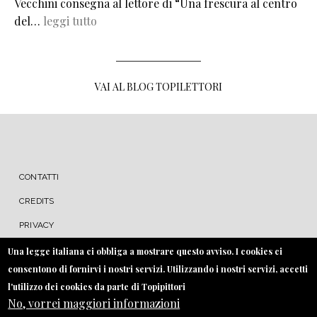
Vecchini consegna al lettore di “Una frescura al centro
del…
leggi tutto
VAI AL BLOG TOPILETTORI
MENU FOOTER
CONTATTI
CREDITS
PRIVACY
COOKIE
Una legge italiana ci obbliga a mostrare questo avviso. I cookies ci
consentono di fornirvi i nostri servizi. Utilizzando i nostri servizi, accetti
l'utilizzo dei cookies da parte di Topipittori
No, vorrei maggiori informazioni