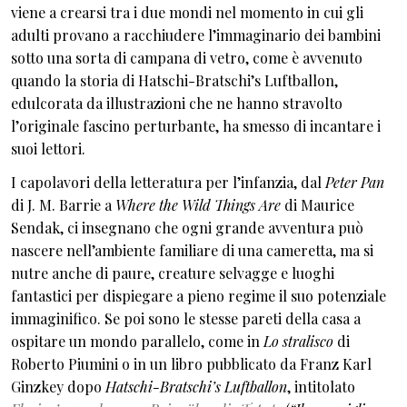
viene a crearsi tra i due mondi nel momento in cui gli
adulti provano a racchiudere l’immaginario dei bambini
sotto una sorta di campana di vetro, come è avvenuto
quando la storia di Hatschi-Bratschi’s Luftballon,
edulcorata da illustrazioni che ne hanno stravolto
l’originale fascino perturbante, ha smesso di incantare i
suoi lettori.
I capolavori della letteratura per l’infanzia, dal
Peter Pan
di J. M. Barrie a
Where the Wild Things Are
di Maurice
Sendak, ci insegnano che ogni grande avventura può
nascere nell’ambiente familiare di una cameretta, ma si
nutre anche di paure, creature selvagge e luoghi
fantastici per dispiegare a pieno regime il suo potenziale
immaginifico. Se poi sono le stesse pareti della casa a
ospitare un mondo parallelo, come in
Lo stralisco
di
Roberto Piumini o in un libro pubblicato da Franz Karl
Ginzkey dopo
Hatschi-Bratschi’s Luftballon
, intitolato