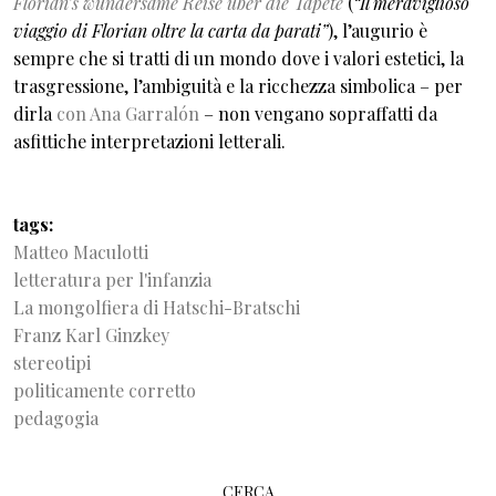
Florian’s wundersame Reise über die Tapete
(
“Il meraviglioso
viaggio di Florian oltre la carta da parati”
), l’augurio è
sempre che si tratti di un mondo dove i valori estetici, la
trasgressione, l’ambiguità e la ricchezza simbolica – per
dirla
con Ana Garralón
– non vengano sopraffatti da
asfittiche interpretazioni letterali.
tags
Matteo Maculotti
letteratura per l'infanzia
La mongolfiera di Hatschi-Bratschi
Franz Karl Ginzkey
stereotipi
politicamente corretto
pedagogia
CERCA