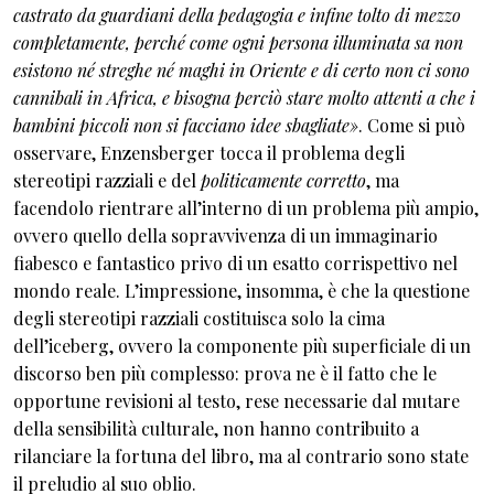
castrato da guardiani della pedagogia e infine tolto di mezzo
completamente, perché come ogni persona illuminata sa non
esistono né streghe né maghi in Oriente e di certo non ci sono
cannibali in Africa, e bisogna perciò stare molto attenti a che i
bambini piccoli non si facciano idee sbagliate»
. Come si può
osservare, Enzensberger tocca il problema degli
stereotipi razziali e del
politicamente corretto
, ma
facendolo rientrare all’interno di un problema più ampio,
ovvero quello della sopravvivenza di un immaginario
fiabesco e fantastico privo di un esatto corrispettivo nel
mondo reale. L’impressione, insomma, è che la questione
degli stereotipi razziali costituisca solo la cima
dell’iceberg, ovvero la componente più superficiale di un
discorso ben più complesso: prova ne è il fatto che le
opportune revisioni al testo, rese necessarie dal mutare
della sensibilità culturale, non hanno contribuito a
rilanciare la fortuna del libro, ma al contrario sono state
il preludio al suo oblio.