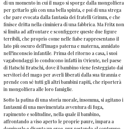
di un momento in cui il mago si sporge dalla mongolfiera
per gettarlo giù con una bella spinta, e poi di una strega
che pare evocata dalla fantasia dei fratelli Grimm, e che
finisce dritta nella ciminiera di una fabbrica. Ma Fritz non
si limita ad affrontare e sconfiggere queste due figure
terribili, che proprio come nelle fiabe rappresentano il
lato più oscuro dell’imago paterna e materna, annidato
nell’inconscio infantile. Prima del ritorno a casa, i suoi
vagabondaggi lo conducono infatti in Oriente, nel paese
di Hatschi Bratschi, dove il bambino viene festeggiato dai
servitori del mago per averli liberati dalla sua tirannia e
prende con sé tutti gli altri bambini rapiti, che riporterà
in mongolfiera alle loro famiglie.
Sotto la patina di una storia morale, insomma, si agitano i
fantasmi di una movimentata avventura di fuga,
rapimento e solitudine, nella quale il bambino,
affrontando a viso aperto le proprie paure, impara a
dominarle e diventa un eroe, pur restando al contempo