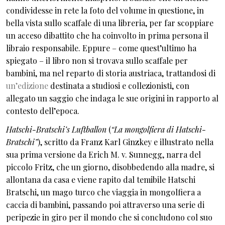
condividesse in rete la foto del volume in questione, in
bella vista sullo scaffale di una libreria, per far scoppiare
un acceso dibattito che ha coinvolto in prima persona il
libraio responsabile. Eppure – come quest’ultimo ha
spiegato – il libro non si trovava sullo scaffale per
bambini, ma nel reparto di storia austriaca, trattandosi di
un’edizione
destinata a studiosi e collezionisti, con
allegato un saggio che indaga le sue origini in rapporto al
contesto dell’epoca.
Hatschi-Bratschi’s Luftballon
(
“La mongolfiera di Hatschi-
Bratschi”
), scritto da Franz Karl Ginzkey e illustrato nella
sua prima versione da Erich M. v. Sunnegg, narra del
piccolo Fritz, che un giorno, disobbedendo alla madre, si
allontana da casa e viene rapito dal temibile Hatschi
Bratschi, un mago turco che viaggia in mongolfiera a
caccia di bambini, passando poi attraverso una serie di
peripezie in giro per il mondo che si concludono col suo