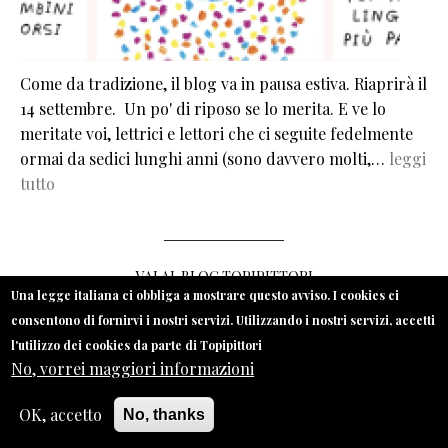
Come da tradizione, il blog va in pausa estiva. Riaprirà il
14 settembre. Un po' di riposo se lo merita. E ve lo
meritate voi, lettrici e lettori che ci seguite fedelmente
ormai da sedici lunghi anni (sono davvero molti,…
leggi
tutto
VAI AL BLOG TOPIPITTORI
Una legge italiana ci obbliga a mostrare questo avviso. I cookies ci
consentono di fornirvi i nostri servizi. Utilizzando i nostri servizi, accetti
l'utilizzo dei cookies da parte di Topipittori
Una frescura al centro del petto
No, vorrei maggiori informazioni
OK, accetto
No, thanks