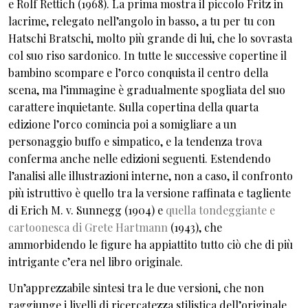
e Rolf Rettich (1968). La prima mostra il piccolo Fritz in
lacrime, relegato nell’angolo in basso, a tu per tu con
Hatschi Bratschi, molto più grande di lui, che lo sovrasta
col suo riso sardonico. In tutte le successive copertine il
bambino scompare e l’orco conquista il centro della
scena, ma l’immagine è gradualmente spogliata del suo
carattere inquietante. Sulla copertina della quarta
edizione l’orco comincia poi a somigliare a un
personaggio buffo e simpatico, e la tendenza trova
conferma anche nelle edizioni seguenti. Estendendo
l’analisi alle illustrazioni interne, non a caso, il confronto
più istruttivo è quello tra la versione raffinata e tagliente
di Erich M. v. Sunnegg (1904) e
quella tondeggiante e
cartoonesca di Grete Hartmann
(1943), che
ammorbidendo le figure ha appiattito tutto ciò che di più
intrigante c’era nel libro originale.
Un’apprezzabile sintesi tra le due versioni, che non
raggiunge i livelli di ricercatezza stilistica dell’originale