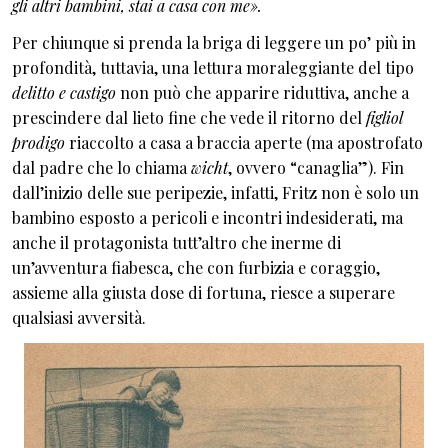
gli altri bambini, stai a casa con me».
Per chiunque si prenda la briga di leggere un po’ più in
profondità, tuttavia, una lettura moraleggiante del tipo
delitto e castigo
non può che apparire riduttiva, anche a
prescindere dal lieto fine che vede il ritorno del
figliol
prodigo
riaccolto a casa a braccia aperte (ma apostrofato
dal padre che lo chiama
wicht
, ovvero “canaglia”). Fin
dall’inizio delle sue peripezie, infatti, Fritz non è solo un
bambino esposto a pericoli e incontri indesiderati, ma
anche il protagonista tutt’altro che inerme di
un’avventura fiabesca, che con furbizia e coraggio,
assieme alla giusta dose di fortuna, riesce a superare
qualsiasi avversità.