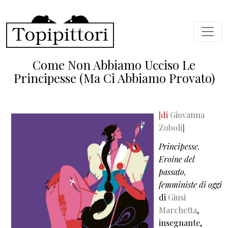
Salta al contenuto principale
Come Non Abbiamo Ucciso Le
Principesse (ma Ci Abbiamo Provato)
[di
Giovanna
Zoboli
]
Principesse.
Eroine del
passato,
femministe di oggi
di
Giusi
Marchetta
,
insegnante,