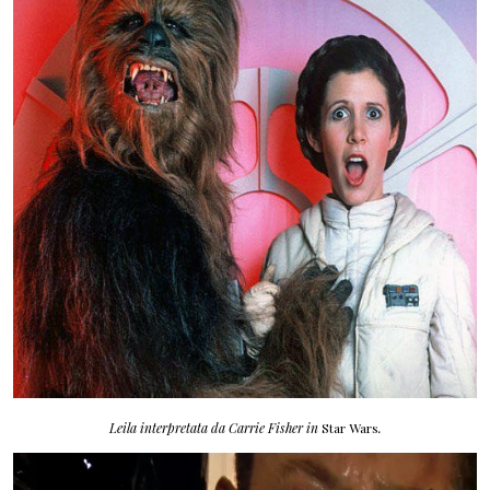
Leila interpretata da
Carrie Fisher
in
Star Wars
.