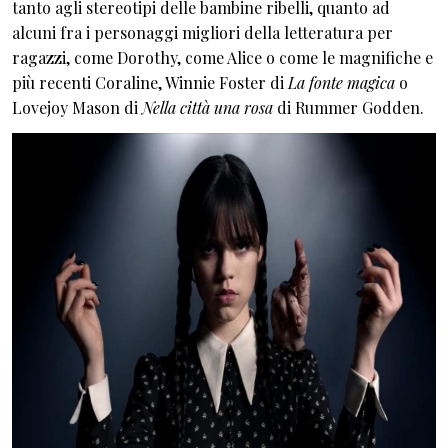
tanto agli stereotipi delle bambine ribelli, quanto ad
alcuni fra i personaggi migliori della letteratura per
ragazzi, come Dorothy, come Alice o come le magnifiche e
più recenti Coraline, Winnie Foster di
La fonte magica
o
Lovejoy Mason di
Nella città una rosa
di Rummer Godden.