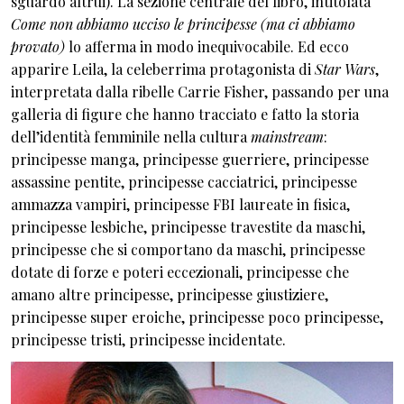
sguardo altrui). La sezione centrale del libro, intitolata
Come non abbiamo ucciso le principesse (ma ci abbiamo
provato)
lo afferma in modo inequivocabile. Ed ecco
apparire Leila, la celeberrima protagonista di
Star Wars
,
interpretata dalla ribelle Carrie Fisher, passando per una
galleria di figure che hanno tracciato e fatto la storia
dell’identità femminile nella cultura
mainstream
:
principesse manga, principesse guerriere, principesse
assassine pentite, principesse cacciatrici, principesse
ammazza vampiri, principesse FBI laureate in fisica,
principesse lesbiche, principesse travestite da maschi,
principesse che si comportano da maschi, principesse
dotate di forze e poteri eccezionali, principesse che
amano altre principesse, principesse giustiziere,
principesse super eroiche, principesse poco principesse,
principesse tristi, principesse incidentate.