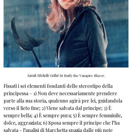
Sarah Michelle Gellar in
Buffy the Vampire Slayer
.
Fissati i sei elementi fondanti dello stereotipo della
principessa – 1) Non deve necessariamente prendere
parte alla sua storia, qualcuno agirà per lei, guidandola
verso il lieto fine; 2) Viene salvata dal principe; 3) È
sempre bella; 4) È sempre pura; 5) È sempre femminile,
dolce, aggraziata; 6) Sposa sempre il principe che l’ha
salvata - l’analisi di Marchetta spazia dalle più note