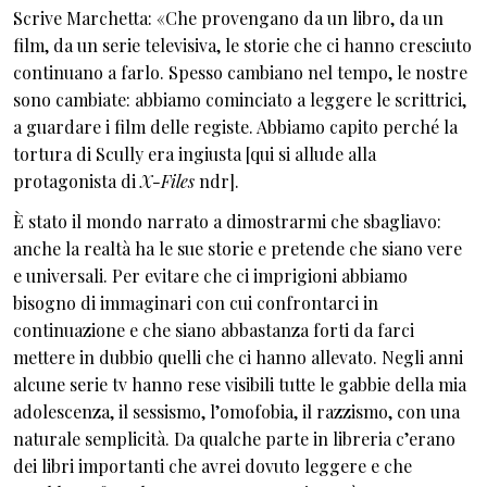
Scrive Marchetta: «Che provengano da un libro, da un
film, da un serie televisiva, le storie che ci hanno cresciuto
continuano a farlo. Spesso cambiano nel tempo, le nostre
sono cambiate: abbiamo cominciato a leggere le scrittrici,
a guardare i film delle registe. Abbiamo capito perché la
tortura di Scully era ingiusta [qui si allude alla
protagonista di
X-Files
ndr].
È stato il mondo narrato a dimostrarmi che sbagliavo:
anche la realtà ha le sue storie e pretende che siano vere
e universali. Per evitare che ci imprigioni abbiamo
bisogno di immaginari con cui confrontarci in
continuazione e che siano abbastanza forti da farci
mettere in dubbio quelli che ci hanno allevato. Negli anni
alcune serie tv hanno rese visibili tutte le gabbie della mia
adolescenza, il sessismo, l’omofobia, il razzismo, con una
naturale semplicità. Da qualche parte in libreria c’erano
dei libri importanti che avrei dovuto leggere e che