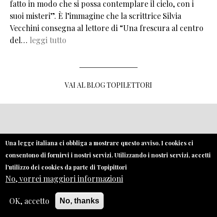
fatto in modo che si possa contemplare il cielo, con i
suoi misteri”. È l’immagine che la scrittrice Silvia
Vecchini consegna al lettore di “Una frescura al centro
del…
leggi tutto
VAI AL BLOG TOPILETTORI
MENU FOOTER
Una legge italiana ci obbliga a mostrare questo avviso. I cookies ci
CONTATTI
consentono di fornirvi i nostri servizi. Utilizzando i nostri servizi, accetti
CREDITS
l'utilizzo dei cookies da parte di Topipittori
No, vorrei maggiori informazioni
PRIVACY
COOKIE
OK, accetto
No, thanks