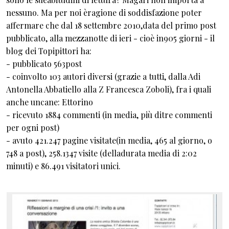
nessuno. Ma per noi èragione di soddisfazione poter
affermare che dal 18 settembre 2010,data del primo post
pubblicato, alla mezzanotte di ieri - cioè in905 giorni - il
blog dei Topipittori ha:
- pubblicato 563post
- coinvolto 103 autori diversi (grazie a tutti, dalla Adi
Antonella Abbatiello alla Z Francesca Zoboli), fra i quali
anche uncane: Ettorino
- ricevuto 1884 commenti (in media, più ditre commenti
per ogni post)
- avuto 421.247 pagine visitate(in media, 465 al giorno, o
748 a post), 258.1347 visite (delladurata media di 2:02
minuti) e 86.491 visitatori unici.