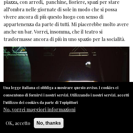
piazza, con arredi, panchine, fioriere, spazi per stare
all’ombra nelle giornate di sole in modo che si possa
vivere ancora di più questo luogo con senso di
appartenenza da parte di tutti. Mi piacerebbe molto avere
anche un bar. Vorrei, insomma, che il teatro si
trasformasse ancora di più in uno spazio per la socialità.
Una legge italiana ci obbliga a mostrare questo avviso. I cookies ci
consentono di fornirvi i nostri servizi. Utilizzando i nostri servizi, accetti
l'utilizzo dei cookies da parte di Topipittori
No, vorrei maggiori informazioni
OK, accetto
No, thanks