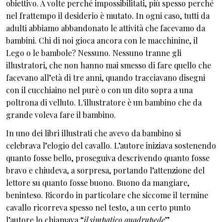
obiettivo. A volte perché impossibilitati, più spesso perché
nel frattempo il desiderio è mutato. In ogni caso, tutti da
adulti abbiamo abbandonato le attività che facevamo da
bambini. Chi di noi gioca ancora con le macchinine, il
Lego o le bambole? Nessuno. Nessuno tranne gli
illustratori, che non hanno mai smesso di fare quello che
facevano all’età di tre anni, quando tracciavano disegni
con il cucchiaino nel purè o con un dito sopra a una
poltrona di velluto. L'illustratore è un bambino che da
grande voleva fare il bambino.
In uno dei libri illustrati che avevo da bambino si
celebrava l’elogio del cavallo. L’autore iniziava sostenendo
quanto fosse bello, proseguiva descrivendo quanto fosse
bravo e chiudeva, a sorpresa, portando l’attenzione del
lettore su quanto fosse buono. Buono da mangiare,
beninteso. Ricordo in particolare che siccome il termine
cavallo ricorreva spesso nel testo, a un certo punto
l’autore lo chiamava “
il simpatico quadrupede
”.