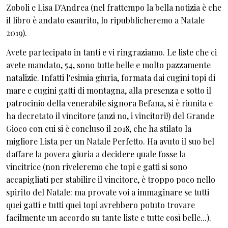
Zoboli e Lisa D'Andrea (nel frattempo la bella notizia è che
il libro è andato esaurito, lo ripubblicheremo a Natale
2019).
Avete partecipato in tanti e vi ringraziamo. Le liste che ci
avete mandato, 54, sono tutte belle e molto pazzamente
natalizie. Infatti
l'esimia
giuria, formata dai cugini topi di
mare e cugini gatti di montagna,
alla presenza e sotto il
patrocinio della venerabile signora Befana, si è riunita e
ha decretato il vincitore (anzi no, i vincitori!) del Grande
Gioco con cui si è concluso il 2018, che ha stilato la
migliore Lista per un Natale Perfetto.
Ha avuto il suo bel
daffare la povera giuria a decidere quale fosse la
vincitrice (non riveleremo che topi e gatti si sono
accapigliati per stabilire il vincitore, è troppo poco nello
spirito del Natale: ma provate voi a immaginare se tutti
quei gatti e tutti quei topi avrebbero potuto trovare
facilmente un accordo su tante liste e tutte così belle...).