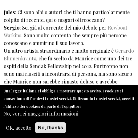
Jules
: Ci sono albi o autori che ti hanno particolarmente
colpito di recente, qui o magari oltreoceano?
Sergio
: Sei già al corrente del mio debole per
Rowboat
Watkins
. Sono molto contento che sempre più persone
conoscano e ammirino il suo lavoro.
Un altro artista straordinario e molto originale è
Gerardo
Blumenkrantz
, che fu scelto da Maurice come uno dei tre
ospiti della Sendak Fellowship nel 2012. Purtroppo non
sono mai riusciti a incontrarsi di persona, ma sono sicuro
che Maurice non sarebbe rimasto deluso e avrebbe
apprezzato sia lui sia il suo lavoro, da cui era stato
Una legge italiana ci obbliga a mostrare questo avviso. I cookies ci
affascinato a prima vista. Mi piacciono quegli artisti che
consentono di fornirvi i nostri servizi. Utilizzando i nostri servizi, accetti
riescono a creare un universo personale, cosa che
l'utilizzo dei cookies da parte di Topipittori
Rowboat e Gerardo fanno egregiamente.
No, vorrei maggiori informazioni
OK, accetto
No, thanks