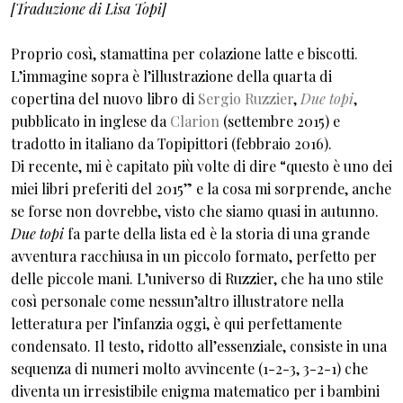
[Traduzione di Lisa Topi]
Proprio così, stamattina per colazione latte e biscotti.
L’immagine sopra è l’illustrazione della quarta di
copertina del nuovo libro di
Sergio Ruzzier
,
Due topi
,
pubblicato in inglese da
Clarion
(settembre 2015) e
tradotto in italiano da Topipittori (febbraio 2016).
Di recente, mi è capitato più volte di dire “questo è uno dei
miei libri preferiti del 2015” e la cosa mi sorprende, anche
se forse non dovrebbe, visto che siamo quasi in autunno.
Due topi
fa parte della lista ed è la storia di una grande
avventura racchiusa in un piccolo formato, perfetto per
delle piccole mani. L’universo di Ruzzier, che ha uno stile
così personale come nessun’altro illustratore nella
letteratura per l’infanzia oggi, è qui perfettamente
condensato. Il testo, ridotto all’essenziale, consiste in una
sequenza di numeri molto avvincente (1-2-3, 3-2-1) che
diventa un irresistibile enigma matematico per i bambini