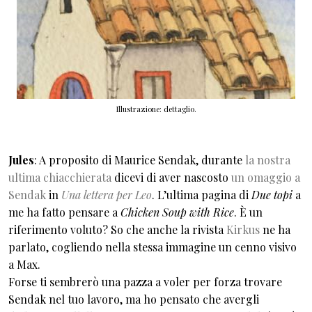
Illustrazione: dettaglio.
Jules
: A proposito di Maurice Sendak, durante
la nostra
ultima chiacchierata
dicevi di aver nascosto
un omaggio a
Sendak
in
Una lettera per Leo
. L’ultima pagina di
Due topi
a
me ha fatto pensare a
Chicken Soup with Rice
. È un
riferimento voluto? So che anche la rivista
Kirkus
ne ha
parlato, cogliendo nella stessa immagine un cenno visivo
a Max.
Forse ti sembrerò una pazza a voler per forza trovare
Sendak nel tuo lavoro, ma ho pensato che avergli