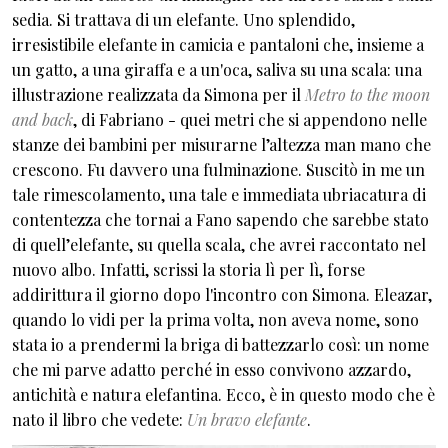
sedia. Si trattava di un elefante. Uno splendido,
irresistibile elefante in camicia e pantaloni che, insieme a
un gatto, a una giraffa e a un'oca, saliva su una scala: una
illustrazione realizzata da Simona per il
Metro to the moon
and back
, di Fabriano - quei metri che si appendono nelle
stanze dei bambini per misurarne l’altezza man mano che
crescono. Fu davvero una fulminazione. Suscitò in me un
tale rimescolamento, una tale e immediata ubriacatura di
contentezza che tornai a Fano sapendo che sarebbe stato
di quell’elefante, su quella scala, che avrei raccontato nel
nuovo albo. Infatti, scrissi la storia lì per lì, forse
addirittura il giorno dopo l'incontro con Simona. Eleazar,
quando lo vidi per la prima volta, non aveva nome, sono
stata io a prendermi la briga di battezzarlo così: un nome
che mi parve adatto perché in esso convivono azzardo,
antichità e natura elefantina. Ecco, è in questo modo che è
nato il libro che vedete:
Un bravo elefante
.