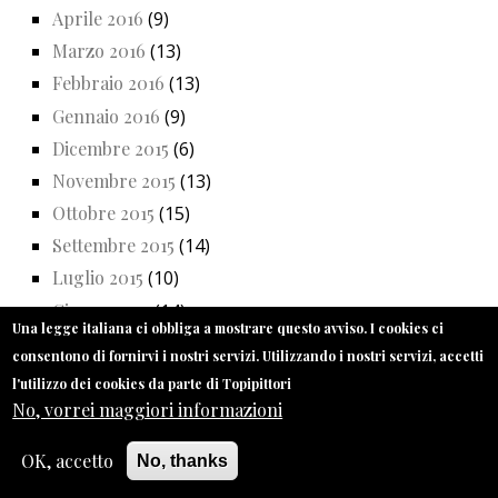
Aprile 2016
(9)
Marzo 2016
(13)
Febbraio 2016
(13)
Gennaio 2016
(9)
Dicembre 2015
(6)
Novembre 2015
(13)
Ottobre 2015
(15)
Settembre 2015
(14)
Luglio 2015
(10)
Giugno 2015
(14)
Una legge italiana ci obbliga a mostrare questo avviso. I cookies ci
Maggio 2015
(14)
consentono di fornirvi i nostri servizi. Utilizzando i nostri servizi, accetti
Aprile 2015
(14)
l'utilizzo dei cookies da parte di Topipittori
Marzo 2015
(15)
No, vorrei maggiori informazioni
Febbraio 2015
(16)
OK, accetto
No, thanks
Gennaio 2015
(12)