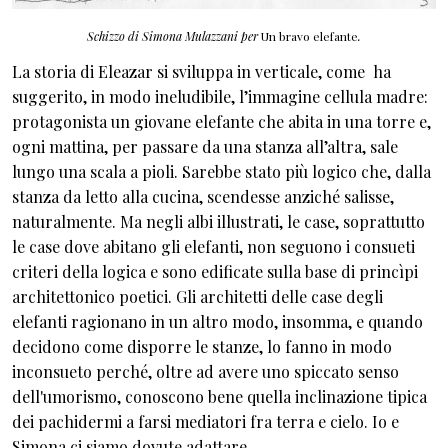
Schizzo di Simona Mulazzani per
Un bravo elefante
.
La storia di Eleazar si sviluppa in verticale, come ha
suggerito, in modo ineludibile, l’immagine cellula madre:
protagonista un giovane elefante che abita in una torre e,
ogni mattina, per passare da una stanza all’altra, sale
lungo una scala a pioli. Sarebbe stato più logico che, dalla
stanza da letto alla cucina, scendesse anziché salisse,
naturalmente. Ma negli albi illustrati, le case, soprattutto
le case dove abitano gli elefanti, non seguono i consueti
criteri della logica e sono edificate sulla base di princìpi
architettonico poetici. Gli architetti delle case degli
elefanti ragionano in un altro modo, insomma, e quando
decidono come disporre le stanze, lo fanno in modo
inconsueto perché, oltre ad avere uno spiccato senso
dell'umorismo, conoscono bene quella inclinazione tipica
dei pachidermi a farsi mediatori fra terra e cielo. Io e
Simona ci siamo dovute adattare.