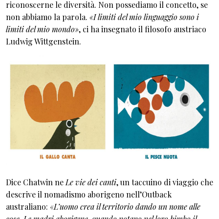
riconoscerne le diversità. Non possediamo il concetto, se
non abbiamo la parola.
«I limiti del mio linguaggio sono i
limiti del mio mondo»
, ci ha insegnato il filosofo austriaco
Ludwig Wittgenstein.
Dice Chatwin ne
Le vie dei canti
, un taccuino di viaggio che
descrive il nomadismo aborigeno nell’Outback
australiano: «
L’uomo crea il territorio dando un nome alle
cose. Le madri aborigene, quando notano nel loro bimbo il