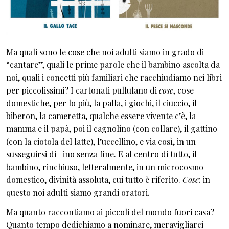
Ma quali sono le cose che noi adulti siamo in grado di
“cantare”, quali le prime parole che il bambino ascolta da
noi, quali i concetti più familiari che racchiudiamo nei libri
per piccolissimi? I cartonati pullulano di
cose
, cose
domestiche, per lo più, la palla, i giochi, il ciuccio, il
biberon, la cameretta, qualche essere vivente c’è, la
mamma e il papà, poi il cagnolino (con collare), il gattino
(con la ciotola del latte), l’uccellino, e via così, in un
susseguirsi di –ino senza fine. E al centro di tutto, il
bambino, rinchiuso, letteralmente, in un microcosmo
domestico, divinità assoluta, cui tutto è riferito.
Cose
: in
questo noi adulti siamo grandi oratori.
Ma quanto raccontiamo ai piccoli del mondo fuori casa?
Quanto tempo dedichiamo a nominare, meravigliarci