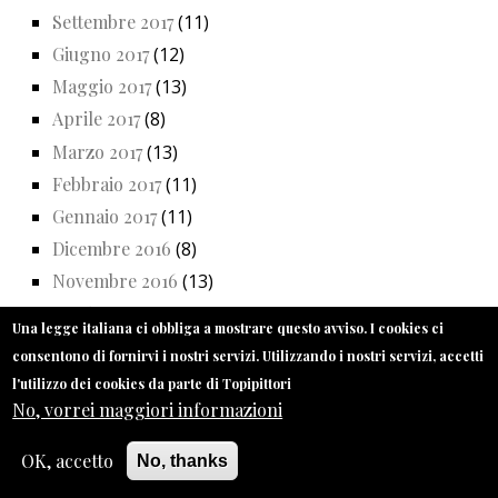
Settembre 2017
(11)
Giugno 2017
(12)
Maggio 2017
(13)
Aprile 2017
(8)
Marzo 2017
(13)
Febbraio 2017
(11)
Gennaio 2017
(11)
Dicembre 2016
(8)
Novembre 2016
(13)
Ottobre 2016
(13)
Una legge italiana ci obbliga a mostrare questo avviso. I cookies ci
Settembre 2016
(10)
consentono di fornirvi i nostri servizi. Utilizzando i nostri servizi, accetti
Luglio 2016
(2)
l'utilizzo dei cookies da parte di Topipittori
No, vorrei maggiori informazioni
Giugno 2016
(13)
Maggio 2016
(13)
OK, accetto
No, thanks
Aprile 2016
(9)