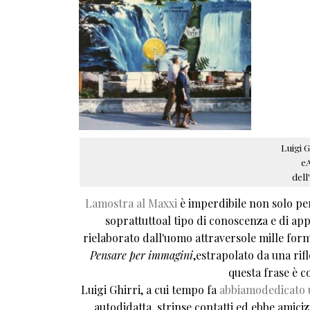
Luigi G
eA
dell
Lamostra al Maxxi
è imperdibile non solo per
soprattuttoal tipo di conoscenza e di ap
rielaborato dall'uomo attraversole mille for
Pensare per immagini
,estrapolato da una ri
questa frase è c
Luigi Ghirri, a cui tempo fa
abbiamodedicato 
autodidatta, strinse contatti ed ebbe amiciz