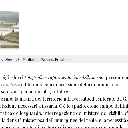
rsailles
, 1985. BibliotecaPanizzi. Fototeca.
Luigi Ghirri
Fotografia e rappresentazionedell'esterno
, presente n
chitetture
,edito da Electa in occasione della omonima
mostra
 scorsoe aperta fino al 27 ottobre.
ografo, la misura del territorio attraversatoed esplorato da Gh
ntazione necessari a fissarla. C'è lo spazio, come campo delfini
 pratica dellosguardo, interrogazione del mistero del visibile, c
la densità misteriosa dell'immaginee del reale, e la necessità 
l guardare, punto di partenza di ogni conoscenza del mondo.