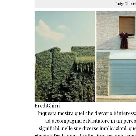
LuigiGhirri
ErediGhirri.
Inquesta mostra quel che davvero è interessan
ad accompagnare ilvisitatore in un perco
significhi, nelle sue diverse implicazioni, q
rimandofra le une e le altre innesca una esperi