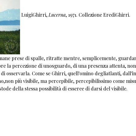
LuigiGhirri,
Lucerna
, 1971. Collezione ErediGhirri.
umane prese di spalle, ritratte mentre, semplicemente, guarda
re la percezione di unosguardo, di una presenza attenta, non
 di osservarla. Come se Ghirri, quell'omino degliatlanti, dall'i
rno,non più visibile, ma percepibile, percepibilissimo come mis
tode della stessa possibilità di esseree di darsi del visibile.