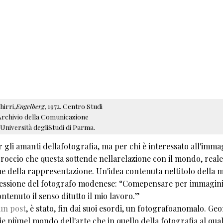
hirri,
Engelberg
, 1972. Centro Studi
rchivio della Comunicazione
'Università degliStudi di Parma.
 gli amanti dellafotografia, ma per chi è interessato all'imma
proccio che questa sottende nellarelazione con il mondo, reale
me della rappresentazione. Un'idea contenuta neltitolo della m
flessione del fotografo modenese: “Comepensare per immagini
ontenuto il senso ditutto il mio lavoro.”
un post
, è stato, fin dai suoi esordi, un fotografoanomalo. Ge
ie piùnel mondo dell'arte che in quello della fotografia al qual