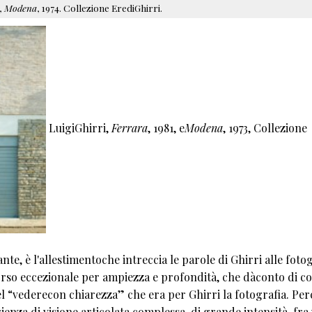
,
Modena
, 1974. Collezione ErediGhirri.
LuigiGhirri,
Ferrara
, 1981, e
Modena
, 1973, Collezione
te, è l'allestimentoche intreccia le parole di Ghirri alle fotog
rso eccezionale per ampiezza e profondità, che dàconto di co
uel “vederecon chiarezza” che era per Ghirri la fotografia. Per
enza di visione articolata,complessa, di grande intensità, fra v