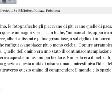
Grostè
, 1983. BibliotecaPanizzi. Fototeca.
, le fotografieche gli piacevano di più erano quelle di paes
 In queste immagini si era accortoche, “immancabile, appariva 
e, alberi altissimi e palme grandiose, o sul ciglio di unburro
 che raffiguravanopiazze più o meno celebri. Oppure arrampic
a. Quello dell'omino era uno stato di continuacontemplazione
riva aqueste un fascino particolare. Non solo era il metro di
 grazie a questa unità di misura umana mirestituiva l'idea de
oattraverso questo omino di comprendere il mondo e lo spazio