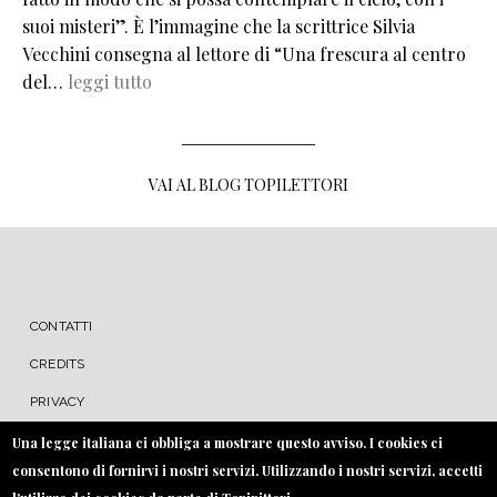
suoi misteri”. È l’immagine che la scrittrice Silvia
Vecchini consegna al lettore di “Una frescura al centro
del…
leggi tutto
VAI AL BLOG TOPILETTORI
MENU FOOTER
CONTATTI
CREDITS
PRIVACY
COOKIE
Una legge italiana ci obbliga a mostrare questo avviso. I cookies ci
consentono di fornirvi i nostri servizi. Utilizzando i nostri servizi, accetti