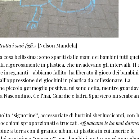
atta i suoi figli.»
[Nelson Mandela]
a cosa bellissima: sono spariti dalle mani dei bambini tutti quei
i, rigorosamente in plastica, che invadevano gli intervalli. Il 
 e insegnanti - abbiamo fallito: ha liberato il gioco dei bambini
l’oppressione dei giochini in plastica da collezionare. La
he piccolo germoglio positivo, mi sono detta, mentre guardav
ma Nascondino, Ce l’hai, Guardie e ladri, Sparviero mi sembra
lto “signorine”, accessoriate di lustrini sberluccicanti, con 
li occhioni sproporzionati e truccati.
«Qualcuno le ha mai davve
e a terra con il grande album di plastica in cui inserire le
rché ogni gioco “pensato” per i bambini porta con sé una vala