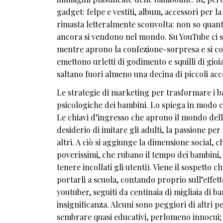
gadget: felpe e vestiti, album, accessori per la
rimasta letteralmente sconvolta: non so quanti
ancora si vendono nel mondo. Su YouTube ci s
mentre aprono la confezione-sorpresa e si 
emettono urletti di godimento e squilli di gioi
saltano fuori almeno una decina di piccoli acc
Le strategie di marketing per trasformare i ba
psicologiche dei bambini. Lo spiega in modo c
Le chiavi d’ingresso che aprono il mondo dell’
desiderio di imitare gli adulti, la passione per
altri. A ciò si aggiunge la dimensione social, 
poverissimi, che rubano il tempo dei bambini, 
tenere incollati gli utenti). Viene il sospetto 
portarli a scuola, contando proprio sull’effet
youtuber, seguiti da centinaia di migliaia di ba
insignificanza. Alcuni sono peggiori di altri 
sembrare quasi educativi, perlomeno innocui; in