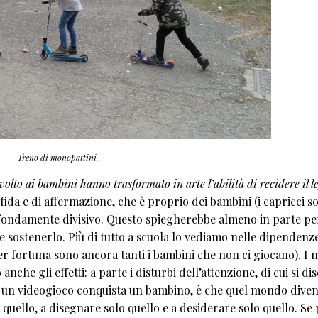
Treno di monopattini.
ivolto ai bambini hanno trasformato in arte l’abilità di recidere il 
sfida e di affermazione, che è proprio dei bambini (i capricci s
profondamente divisivo. Questo spiegherebbe almeno in parte p
e sostenerlo. Più di tutto a scuola lo vediamo nelle dipendenz
r fortuna sono ancora tanti i bambini che non ci giocano). I 
anche gli effetti: a parte i disturbi dell’attenzione, di cui si di
o un videogioco conquista un bambino, è che quel mondo diven
 quello, a disegnare solo quello e a desiderare solo quello. Se p