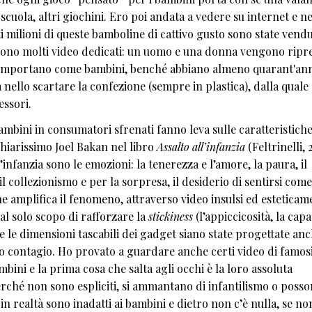
 scuola, altri giochini. Ero poi andata a vedere su internet e n
 milioni di queste bamboline di cattivo gusto sono state vendu
ono molti video dedicati: un uomo e una donna vengono ripre
comportano come bambini, benché abbiano almeno quarant'ann
a nello scartare la confezione (sempre in plastica), dalla quale
essori.
mbini in consumatori sfrenati fanno leva sulle caratteristich
hiarissimo Joel Bakan nel libro
Assalto all’infanzia
(Feltrinelli, 
infanzia sono le emozioni: la tenerezza e l’amore, la paura, il
 il collezionismo e per la sorpresa, il desiderio di sentirsi come
che amplifica il fenomeno, attraverso video insulsi ed esteticam
al solo scopo di rafforzare la
stickiness
(l’appiccicosità, la capa
che le dimensioni tascabili dei gadget siano state progettate an
to contagio. Ho provato a guardare anche certi video di famos
mbini e la prima cosa che salta agli occhi è la loro assoluta
perché non sono espliciti, si ammantano di infantilismo o poss
 realtà sono inadatti ai bambini e dietro non c’è nulla, se non