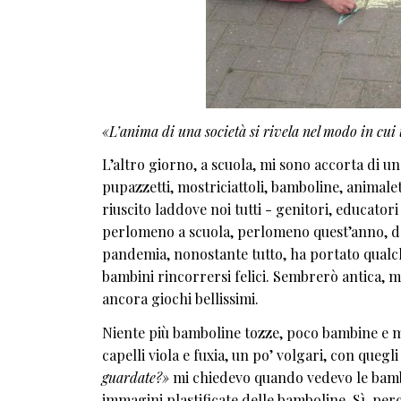
«L’anima di una società si rivela nel modo in cui tr
L’altro giorno, a scuola, mi sono accorta di un
pupazzetti, mostriciattoli, bamboline, animalett
riuscito laddove noi tutti - genitori, educatori
perlomeno a scuola, perlomeno quest’anno, dal
pandemia, nonostante tutto, ha portato qualc
bambini rincorrersi felici. Sembrerò antica, 
ancora giochi bellissimi.
Niente più bamboline tozze, poco bambine e mo
capelli viola e fuxia, un po’ volgari, con queg
guardate?»
mi chiedevo quando vedevo le bambin
immagini plastificate delle bamboline. Sì, pe