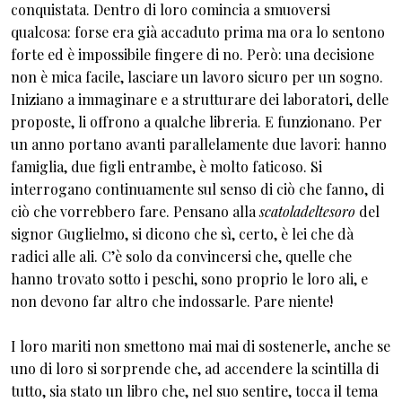
conquistata. Dentro di loro comincia a smuoversi
qualcosa: forse era già accaduto prima ma ora lo sentono
forte ed è impossibile fingere di no. Però: una decisione
non è mica facile, lasciare un lavoro sicuro per un sogno.
Iniziano a immaginare e a strutturare dei laboratori, delle
proposte, li offrono a qualche libreria. E funzionano. Per
un anno portano avanti parallelamente due lavori: hanno
famiglia, due figli entrambe, è molto faticoso. Si
interrogano continuamente sul senso di ciò che fanno, di
ciò che vorrebbero fare. Pensano alla
scatoladeltesoro
del
signor Guglielmo, si dicono che sì, certo, è lei che dà
radici alle ali. C’è solo da convincersi che, quelle che
hanno trovato sotto i peschi, sono proprio le loro ali, e
non devono far altro che indossarle. Pare niente!
I loro mariti non smettono mai mai di sostenerle, anche se
uno di loro si sorprende che, ad accendere la scintilla di
tutto, sia stato un libro che, nel suo sentire, tocca il tema