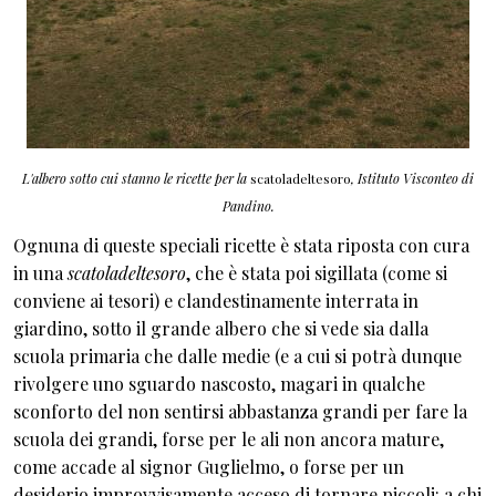
L'albero sotto cui stanno le ricette per la
scatoladeltesoro
, Istituto Visconteo di
Pandino.
Ognuna di queste speciali ricette è stata riposta con cura
in una
scatoladeltesoro
, che è stata poi sigillata (come si
conviene ai tesori) e clandestinamente interrata in
giardino, sotto il grande albero che si vede sia dalla
scuola primaria che dalle medie (e a cui si potrà dunque
rivolgere uno sguardo nascosto, magari in qualche
sconforto del non sentirsi abbastanza grandi per fare la
scuola dei grandi, forse per le ali non ancora mature,
come accade al signor Guglielmo, o forse per un
desiderio improvvisamente acceso di tornare piccoli: a chi