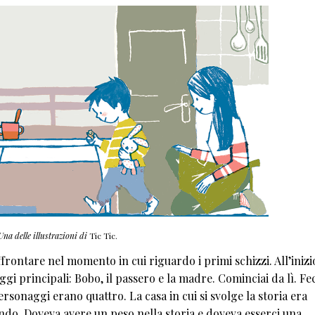
Una delle illustrazioni di
Tic Tic.
ontare nel momento in cui riguardo i primi schizzi. All’inizi
ggi principali: Bobo, il passero e la madre. Cominciai da lì. Fec
personaggi erano quattro. La casa in cui si svolge la storia era
do. Doveva avere un peso nella storia e doveva esserci una