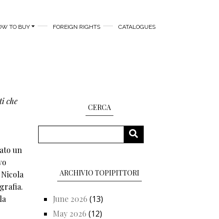
OW TO BUY
FOREIGN RIGHTS
CATALOGUES
ti che
CERCA
Search
SEARCH
tato un
vo
ARCHIVIO TOPIPITTORI
 Nicola
grafia.
la
June 2026
(13)
May 2026
(12)