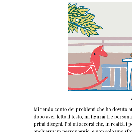
Mi rendo conto dei problemi che ho dovuto affr
dopo aver letto il testo, mi figurai tre persona
primi disegni. Poi mi accorsi che, in realtà, i 
anch’essa un personaggio, e non solo uno sfon