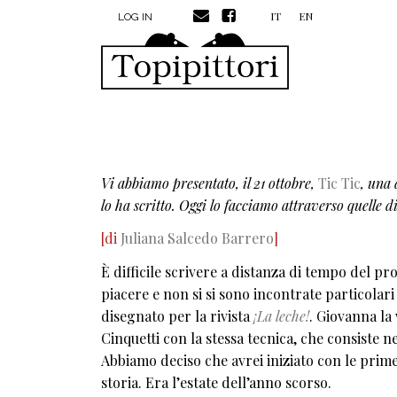
MENU PROFILO UTENTE
Skip to main content
IT
EN
LOG IN
Vi abbiamo presentato, il 21 ottobre,
Tic Tic
, una 
lo ha scritto. Oggi lo facciamo attraverso quelle d
[di
Juliana Salcedo Barrero
]
È difficile scrivere a distanza di tempo del pr
piacere e non si si sono incontrate particolari 
disegnato per la rivista
¡La leche!
. Giovanna la 
Cinquetti con la stessa tecnica, che consiste n
Abbiamo deciso che avrei iniziato con le pri
storia. Era l’estate dell’anno scorso.