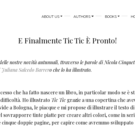
MAIN NAVIGATION
ABOUT US
AUTHORS
BOOKS
H
E Finalmente Tic Tic È Pronto!
delle nostre novità autunnali, ttraverso le parole di Nicola Cinquet
i
Juliana Salcedo Barrer
o che lo ha illustrato.
ocesso che ha fatto nascere un libro, in particolar modo se è s
difficoltà. Ho illustrato
Tic Tic
grazie a una copertina che ave
vide a Bologna, le piacque e mi propose di illustrare il testo di
el sovrapporre tinte piatte per creare altri colori, come in seri
me cinque doppie pagine, per capire come avremmo sviluppato 