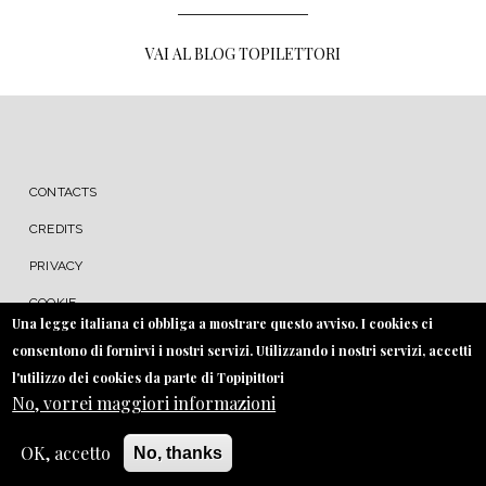
VAI AL BLOG TOPILETTORI
MENU FOOTER
CONTACTS
CREDITS
PRIVACY
COOKIE
Una legge italiana ci obbliga a mostrare questo avviso. I cookies ci
consentono di fornirvi i nostri servizi. Utilizzando i nostri servizi, accetti
l'utilizzo dei cookies da parte di Topipittori
No, vorrei maggiori informazioni
OK, accetto
No, thanks