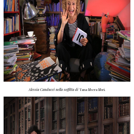
Alessia Canducci nella soffitta di
Tana libera libri
.