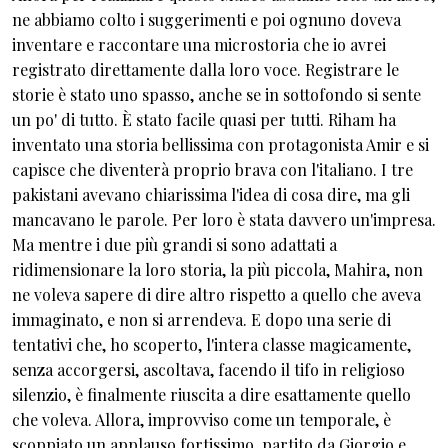
ne abbiamo colto i suggerimenti e poi ognuno doveva
inventare e raccontare una microstoria che io avrei
registrato direttamente dalla loro voce. Registrare le
storie è stato uno spasso, anche se in sottofondo si sente
un po' di tutto. È stato facile quasi per tutti. Riham ha
inventato una storia bellissima con protagonista Amir e si
capisce che diventerà proprio brava con l'italiano. I tre
pakistani avevano chiarissima l'idea di cosa dire, ma gli
mancavano le parole. Per loro è stata davvero un'impresa.
Ma mentre i due più grandi si sono adattati a
ridimensionare la loro storia, la più piccola, Mahira, non
ne voleva sapere di dire altro rispetto a quello che aveva
immaginato, e non si arrendeva. E dopo una serie di
tentativi che, ho scoperto, l'intera classe magicamente,
senza accorgersi, ascoltava, facendo il tifo in religioso
silenzio, è finalmente riuscita a dire esattamente quello
che voleva. Allora, improvviso come un temporale, è
scoppiato un applauso fortissimo, partito da Giorgio e