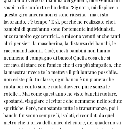
guardando verso la mamma dei gemelli, mi è venuto un
sospiro di sconforto e ho detto: "Signora, mi dispiace a
questo giro ancora non ci sono riuscita... ma ci sto
lavorando, c'è tempo." E sì, perché ho realizzato che i
bambini di quest'anno sono fortemente individualisti,
ancora molto egocentrici... e mi sono venuti anche tanti
altri pensieri: la mascherina, la distanza dei banchi, le
raccomandazioni... Cioè, questi bambini non hanno
nemmeno il compagno di banco! Quella cosa che si
cercava di stare con l'amico che ti era più simpatico, che
la maestra invece te lo metteva il più lontano possibile...
non esiste più. In classe, ogni banco è un pianeta che
ruota per conto suo, e ruota davvero pure senza le
rotelle... Mai come quest'anno ho visto banchi ruotare,
spostarsi, viaggiare e levitare che nemmeno nelle sedute
spiritiche. Però, nonostante tutte le transumanze, poi i
banchi finiscono sempre lì, isolati, circondati da quel
metro che ti priva dell'amico del cuore, del quaderno su