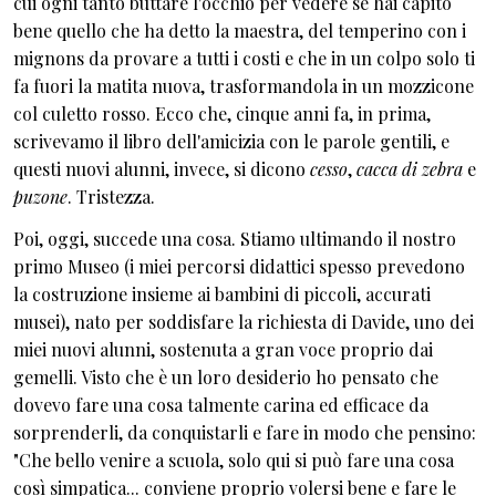
cui ogni tanto buttare l'occhio per vedere se hai capito
bene quello che ha detto la maestra, del temperino con i
mignons da provare a tutti i costi e che in un colpo solo ti
fa fuori la matita nuova, trasformandola in un mozzicone
col culetto rosso. Ecco che, cinque anni fa, in prima,
scrivevamo il libro dell'amicizia con le parole gentili, e
questi nuovi alunni, invece, si dicono
cesso
,
cacca di zebra
e
puzone
. Tristezza.
Poi, oggi, succede una cosa. Stiamo ultimando il nostro
primo Museo (i miei percorsi didattici spesso prevedono
la costruzione insieme ai bambini di piccoli, accurati
musei), nato per soddisfare la richiesta di Davide, uno dei
miei nuovi alunni, sostenuta a gran voce proprio dai
gemelli. Visto che è un loro desiderio ho pensato che
dovevo fare una cosa talmente carina ed efficace da
sorprenderli, da conquistarli e fare in modo che pensino:
"Che bello venire a scuola, solo qui si può fare una cosa
così simpatica... conviene proprio volersi bene e fare le