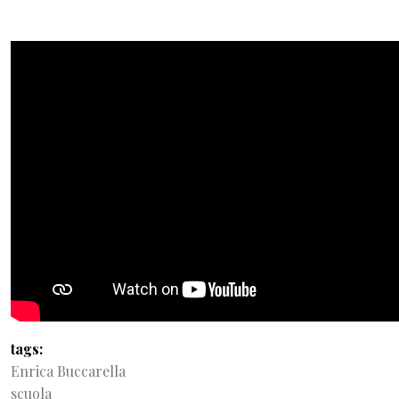
tags
Enrica Buccarella
scuola