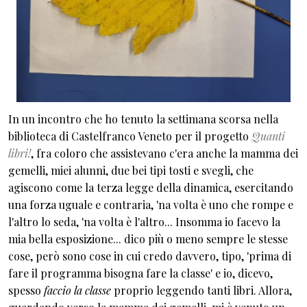
In un incontro che ho tenuto la settimana scorsa nella
biblioteca
di Castelfranco Veneto
per il progetto
Quanti
libri!
,
fra coloro che assistevano c'era anche la mamma dei
gemelli, miei alunni, due bei tipi tosti e svegli, che
agiscono come la terza legge della dinamica, esercitando
una forza uguale e contraria, 'na volta è uno che rompe e
l'altro lo seda, 'na volta è l'altro... Insomma io facevo la
mia bella esposizione... dico più o meno sempre le stesse
cose, però sono cose in cui credo davvero, tipo, 'prima di
fare il programma bisogna fare la classe' e io, dicevo,
spesso
faccio la classe
proprio leggendo tanti libri. Allora,