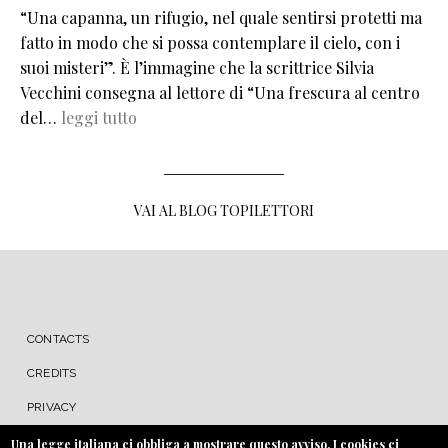
“Una capanna, un rifugio, nel quale sentirsi protetti ma
fatto in modo che si possa contemplare il cielo, con i
suoi misteri”. È l’immagine che la scrittrice Silvia
Vecchini consegna al lettore di “Una frescura al centro
del…
leggi tutto
VAI AL BLOG TOPILETTORI
MENU FOOTER
CONTACTS
CREDITS
PRIVACY
COOKIE
Una legge italiana ci obbliga a mostrare questo avviso. I cookies ci