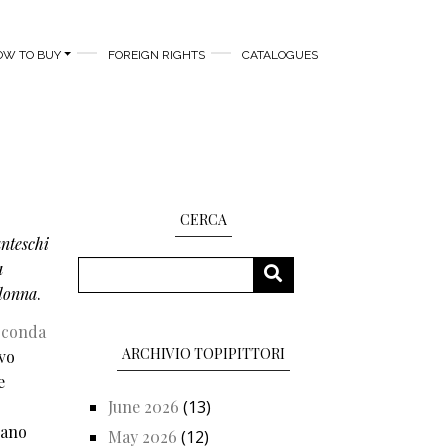
OW TO BUY
FOREIGN RIGHTS
CATALOGUES
CERCA
anteschi
Search
a
SEARCH
 donna
.
oconda
ARCHIVIO TOPIPITTORI
evo
e
June 2026
(13)
rano
May 2026
(12)