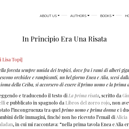
MAIN NAVIGATION
ABOUT US
AUTHORS
BOOKS
H
In Principio Era Una Risata
i Lisa Topi]
lla foresta sempre umida dei tropici, dove fra i rami di alberi gig
escono orchidee e rampicanti, un bel giorno Enea e Alia, scesi dall
ioma della Ceiba, si accorsero di essere il primo uomo e la prima
eggendo e traducendo il testo di
La prima risata
, scritto da
Gi
lli
e pubblicato in spagnolo da
Libros del zorro rojo
, non av
otato l’incongruenza tra quel
primo uomo e prima donna
e i du
ambini delle immagini, finché non ho ricevuto l’email di
Alicia
aladan
, in cui mi raccontava: “nella prima tavola Enea e Alia e