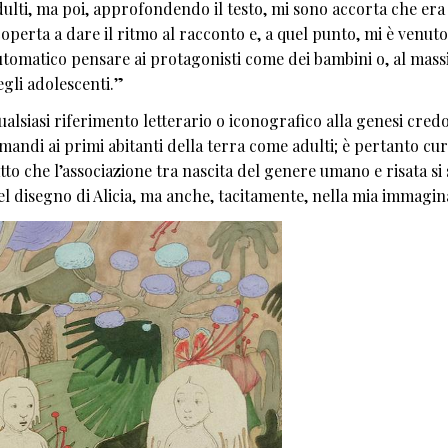
dulti, ma poi, approfondendo il testo, mi sono accorta che era 
coperta a dare il ritmo al racconto e, a quel punto, mi è venuto
utomatico pensare ai protagonisti come dei bambini o, al mass
egli adolescenti.”
ualsiasi riferimento letterario o iconografico alla genesi cred
mandi ai primi abitanti della terra come adulti; è pertanto curi
tto che l’associazione tra nascita del genere umano e risata si 
nel disegno di Alicia, ma anche, tacitamente, nella mia immagin