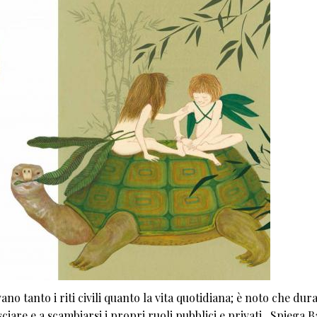
o tanto i riti civili quanto la vita quotidiana; è noto che dura
ciare e a scambiarsi i propri ruoli pubblici e privati. Spiega 