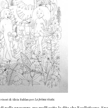
visori di Alicia Baldan per
La prima risata
.
 nella presenza, ma molli sotto le dita che li solleticano, Ene