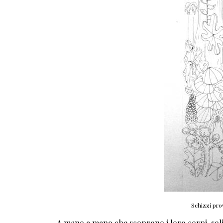
Schizzi prov
A mano a mano che scoprono i loro corpi, solidi