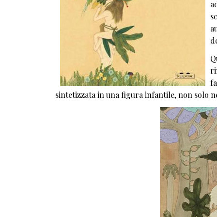
a
s
a
d
Q
ri
fa
sintetizzata in una figura infantile, non solo 