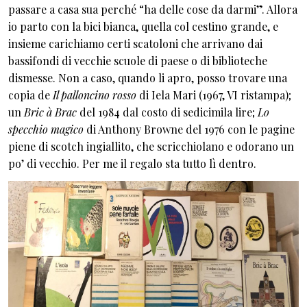
passare a casa sua perché “ha delle cose da darmi”. Allora
io parto con la bici bianca, quella col cestino grande, e
insieme carichiamo certi scatoloni che arrivano dai
bassifondi di vecchie scuole di paese o di biblioteche
dismesse. Non a caso, quando li apro, posso trovare una
copia de
Il palloncino rosso
di Iela Mari (1967, VI ristampa);
un
Bric à Brac
del 1984 dal costo di sedicimila lire;
Lo
specchio magico
di Anthony Browne del 1976 con le pagine
piene di scotch ingiallito, che scricchiolano e odorano un
po’ di vecchio. Per me il regalo sta tutto lì dentro.