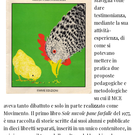
Maviglia volle
dare
testimonianza,
mediante la sua
attività-
esperienza, di
come si
potevano
mettere in
pratica due
proposte
pedagogiche e
metodologiche
su cui il MCE
aveva tanto dibattuto e solo in parte realizzato come
Movimento. Il primo libro
Sole nuvole pane farfalle
del 1977,
è una raccolta di storie scritte dai suoi alunni e pubblicate
in dieci libretti separati, inseriti in un unico contenitore, in