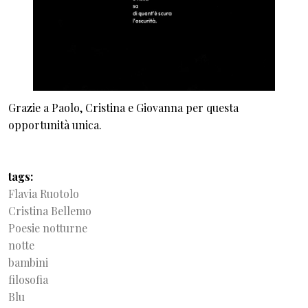
Grazie a Paolo, Cristina e Giovanna per questa
opportunità unica.
tags
Flavia Ruotolo
Cristina Bellemo
Poesie notturne
notte
bambini
filosofia
Blu