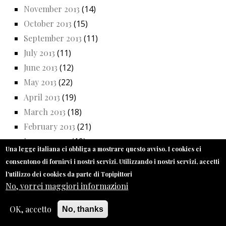
November 2013
(14)
October 2013
(15)
September 2013
(11)
July 2013
(11)
June 2013
(12)
May 2013
(22)
April 2013
(19)
March 2013
(18)
February 2013
(21)
January 2013
(19)
Una legge italiana ci obbliga a mostrare questo avviso. I cookies ci
December 2012
(18)
consentono di fornirvi i nostri servizi. Utilizzando i nostri servizi, accetti
November 2012
(20)
l'utilizzo dei cookies da parte di Topipittori
October 2012
(23)
No, vorrei maggiori informazioni
September 2012
(20)
OK, accetto
No, thanks
July 2012
(14)