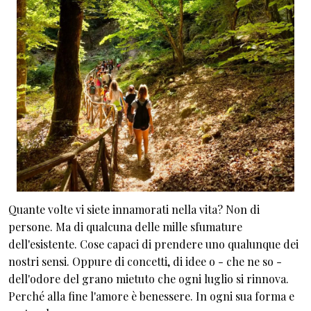
Quante volte vi siete innamorati nella vita? Non di
persone. Ma di qualcuna delle mille sfumature
dell'esistente. Cose capaci di prendere uno qualunque dei
nostri sensi. Oppure di concetti, di idee o - che ne so -
dell'odore del grano mietuto che ogni luglio si rinnova.
Perché alla fine l'amore è benessere. In ogni sua forma e