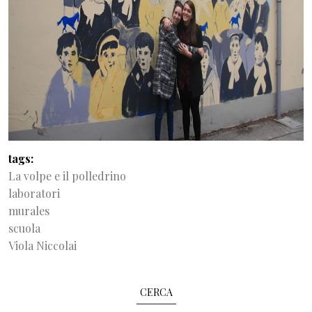
tags
La volpe e il polledrino
laboratori
murales
scuola
Viola Niccolai
CERCA