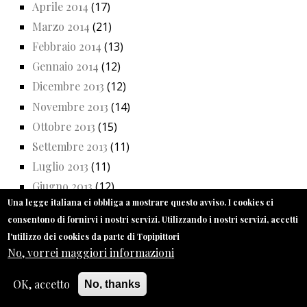
Aprile 2014
(17)
Marzo 2014
(21)
Febbraio 2014
(13)
Gennaio 2014
(12)
Dicembre 2013
(12)
Novembre 2013
(14)
Ottobre 2013
(15)
Settembre 2013
(11)
Luglio 2013
(11)
Giugno 2013
(12)
Una legge italiana ci obbliga a mostrare questo avviso. I cookies ci
Maggio 2013
(22)
consentono di fornirvi i nostri servizi. Utilizzando i nostri servizi, accetti
Aprile 2013
(19)
l'utilizzo dei cookies da parte di Topipittori
Marzo 2013
(18)
No, vorrei maggiori informazioni
Febbraio 2013
(21)
OK, accetto
No, thanks
Gennaio 2013
(19)
Dicembre 2012
(18)