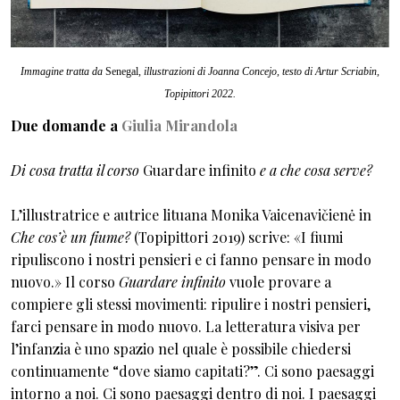
Immagine tratta da
Senegal
, illustrazioni di Joanna Concejo, testo di Artur Scriabin,
Topipittori 2022.
Due domande a
Giulia Mirandola
Di cosa tratta il corso
Guardare infinito
e a che cosa serve?
L’illustratrice e autrice lituana Monika Vaicenavičienė in
Che cos’è un fiume?
(Topipittori 2019) scrive: «I fiumi
ripuliscono i nostri pensieri e ci fanno pensare in modo
nuovo.» Il corso
Guardare infinito
vuole provare a
compiere gli stessi movimenti: ripulire i nostri pensieri,
farci pensare in modo nuovo. La letteratura visiva per
l’infanzia è uno spazio nel quale è possibile chiedersi
continuamente “dove siamo capitati?”. Ci sono paesaggi
intorno a noi. Ci sono paesaggi dentro di noi. I paesaggi