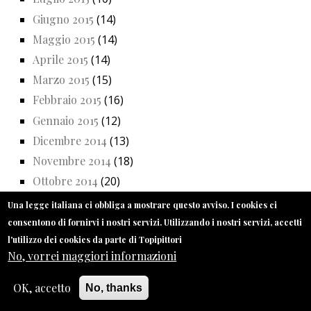
Giugno 2015
(14)
Maggio 2015
(14)
Aprile 2015
(14)
Marzo 2015
(15)
Febbraio 2015
(16)
Gennaio 2015
(12)
Dicembre 2014
(13)
Novembre 2014
(18)
Ottobre 2014
(20)
Settembre 2014
(16)
Una legge italiana ci obbliga a mostrare questo avviso. I cookies ci
Luglio 2014
(9)
consentono di fornirvi i nostri servizi. Utilizzando i nostri servizi, accetti
l'utilizzo dei cookies da parte di Topipittori
Giugno 2014
(13)
No, vorrei maggiori informazioni
Maggio 2014
(19)
Aprile 2014
(17)
OK, accetto
No, thanks
Marzo 2014
(21)