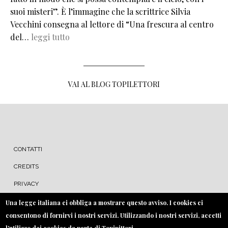
suoi misteri”. È l’immagine che la scrittrice Silvia
Vecchini consegna al lettore di “Una frescura al centro
del…
leggi tutto
VAI AL BLOG TOPILETTORI
MENU FOOTER
CONTATTI
CREDITS
PRIVACY
COOKIE
Una legge italiana ci obbliga a mostrare questo avviso. I cookies ci
consentono di fornirvi i nostri servizi. Utilizzando i nostri servizi, accetti