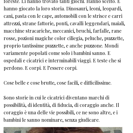
foreste. Lì hanno trovato tanti giochi. Hanno scelto. E
hanno giocato la loro storia. Dinosauri, leoni, leopardi,
cani, pasta con le cape, automobili con le strisce e carri
attrezzi, strane fattorie, ponti, cavalli leggendari, maiali,
macchine stracariche, meccanici, bruchi, farfalle, rane
rosse, pozioni magiche color ciliegia, peluche, puzzette,
proprio tantissime puzzette, e anche puzzone. Mondi
variamente popolati come solo i bambini sanno. E
ospedali e cicatrici e interminabili viaggi. E teste che si
perdono. E corpi. E l’essere corpi.
Cose belle e cose brutte, cose facili, e difficilissime.
Sono storie in cui le cicatrici diventano marchi di
possibilità, di identità, di fiducia, di coraggio anche. Il
coraggio è una delle vie possibili, ce ne sono altre, e i
bambini le sanno nominare, senza giudicare.