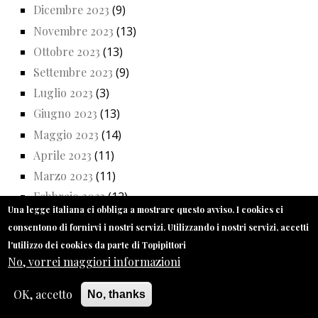
Dicembre 2023
(9)
Novembre 2023
(13)
Ottobre 2023
(13)
Settembre 2023
(9)
Luglio 2023
(3)
Giugno 2023
(13)
Maggio 2023
(14)
Aprile 2023
(11)
Marzo 2023
(11)
Febbraio 2023
(12)
Una legge italiana ci obbliga a mostrare questo avviso. I cookies ci
Gennaio 2023
(10)
consentono di fornirvi i nostri servizi. Utilizzando i nostri servizi, accetti
Dicembre 2022
(9)
l'utilizzo dei cookies da parte di Topipittori
Novembre 2022
(13)
No, vorrei maggiori informazioni
Ottobre 2022
(13)
OK, accetto
No, thanks
Settembre 2022
(12)