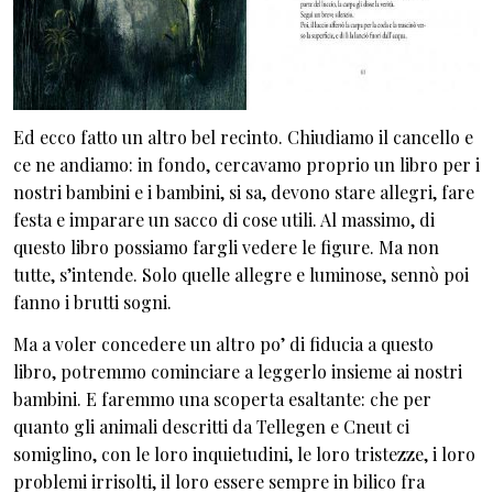
Ed ecco fatto un altro bel recinto. Chiudiamo il cancello e
ce ne andiamo: in fondo, cercavamo proprio un libro per i
nostri bambini e i bambini, si sa, devono stare allegri, fare
festa e imparare un sacco di cose utili. Al massimo, di
questo libro possiamo fargli vedere le figure. Ma non
tutte, s’intende. Solo quelle allegre e luminose, sennò poi
fanno i brutti sogni.
Ma a voler concedere un altro po’ di fiducia a questo
libro, potremmo cominciare a leggerlo insieme ai nostri
bambini. E faremmo una scoperta esaltante: che per
quanto gli animali descritti da Tellegen e Cneut ci
somiglino, con le loro inquietudini, le loro tristezze, i loro
problemi irrisolti, il loro essere sempre in bilico fra