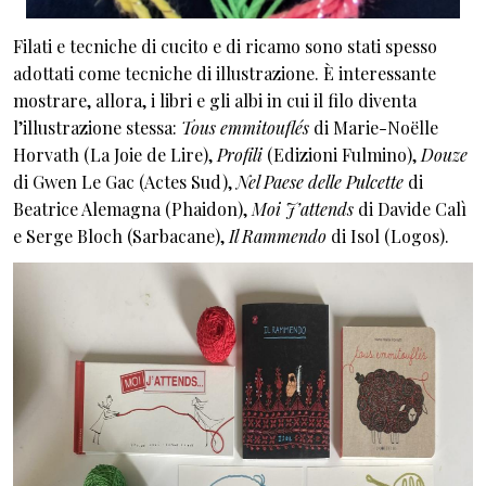
Filati e tecniche di cucito e di ricamo sono stati spesso
adottati come tecniche di illustrazione. È interessante
mostrare, allora, i libri e gli albi in cui il filo diventa
l’illustrazione stessa:
Tous emmitouflés
di Marie-Noëlle
Horvath (La Joie de Lire),
Profili
(Edizioni Fulmino),
Douze
di Gwen Le Gac (Actes Sud),
Nel Paese delle Pulcette
di
Beatrice Alemagna (Phaidon),
Moi J’attends
di Davide Calì
e Serge Bloch (Sarbacane),
Il Rammendo
di Isol (Logos).