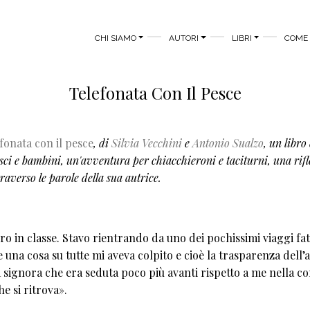
MAIN MENU
CHI SIAMO
AUTORI
LIBRI
COME 
Telefonata Con Il Pesce
fonata con il pesce
, di
Silvia Vecchini
e
Antonio Sualzo
, un libro
sci e bambini, un'avventura per chiacchieroni e taciturni, una rifl
traverso le parole della sua autrice.
 in classe. Stavo rientrando da uno dei pochissimi viaggi fatt
na cosa su tutte mi aveva colpito e cioè la trasparenza dell’
 signora che era seduta poco più avanti rispetto a me nella co
he si ritrova».