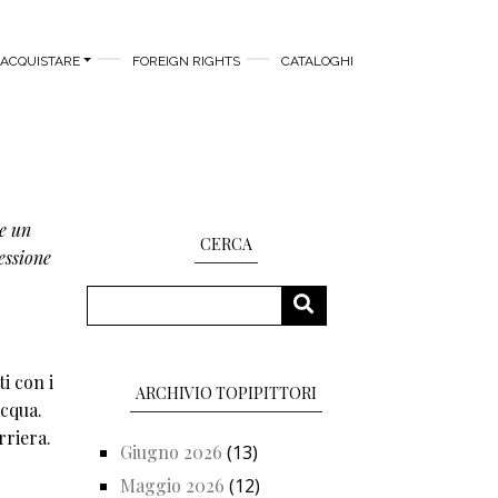
ACQUISTARE
FOREIGN RIGHTS
CATALOGHI
 e un
CERCA
essione
Cerca
CERCA
i con i
ARCHIVIO TOPIPITTORI
acqua.
rriera.
Giugno 2026
(13)
Maggio 2026
(12)