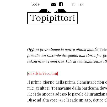
MENU PROFILO UTENTE
Salta al contenuto principale
IT
EN
LOGIN
Oggi vi presentiamo la nostra ottava novità:
Tele
fumetto, un racconto disegnato, una storia per pe
sul silenzio e l'amicizia. Fate la sua conoscenza at
[di Silvia Vecchini]
Il primo giorno della prima elementare non ero
miei genitori. Tornavamo dalla Sardegna dove u
Ricordo ancora adesso le parole di un’anziana
Disse ad alta voce: «Se lì cade un ago, sicuro c