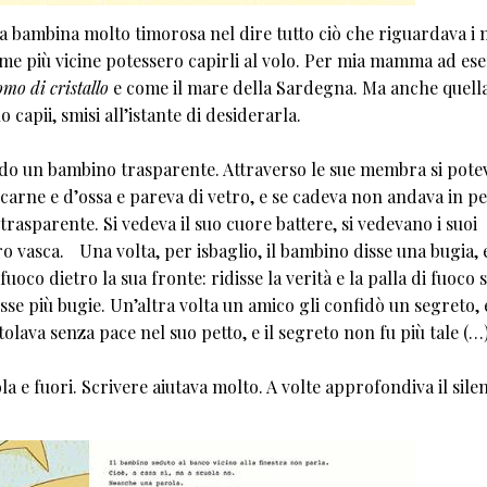
 bambina molto timorosa nel dire tutto ciò che riguardava i 
 me più vicine potessero capirli al volo. Per mia mamma ad es
mo di cristallo
e come il mare della Sardegna. Ma anche quell
 capii, smisi all’istante di desiderarla.
ndo un bambino trasparente. Attraverso le sue membra si pote
 carne e d’ossa e pareva di vetro, e se cadeva non andava in pe
 trasparente. Si vedeva il suo cuore battere, si vedevano i suoi
ro vasca. Una volta, per isbaglio, il bambino disse una bugia, 
oco dietro la sua fronte: ridisse la verità e la palla di fuoco s
disse più bugie. Un’altra volta un amico gli confidò un segreto, 
olava senza pace nel suo petto, e il segreto non fu più tale (…
 e fuori. Scrivere aiutava molto. A volte approfondiva il silen