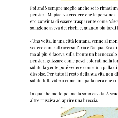
Poi andò sempre meglio anche se io rimasi una
pensieri. Mi piaceva credere che le persone a
ero convinta di essere trasparente come
Giaco
soluzione aveva dei rischi e, quando più tardi lo
«Una volta, in una città lontana, venne al mo
vedere come attraverso l’aria e l’acqua. Era di
ma al più si faceva sulla fronte un bernoccolo
pensieri guizzare come pesci colorati nella lo
subito la gente poté vedere come una palla di fu
dissolse. Per tutto il resto della sua vita non 
subito tutti videro come una palla nera che rot
In qualche modo poi me la sono cavata. A scuola
altre riusciva ad aprire una breccia.