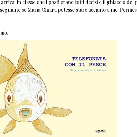
arrivai in classe che i posti erano tutti decisi e il ghiaccio del
insegnante se Maria Chiara potesse stare accanto a me. Perme
mio.