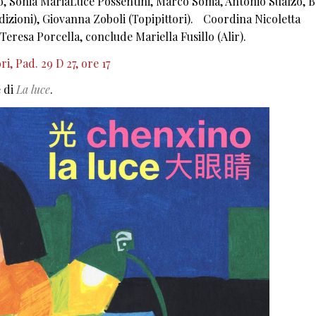
io, Sonia MariaLuce Possentini, Marco Somà, Antonio Sualzo, B
dizioni), Giovanna Zoboli (Topipittori). Coordina Nicoletta
Teresa Porcella, conclude Mariella Fusillo (Alir).
, Pad. 29 D 27, ore 17
e di
La luce
.