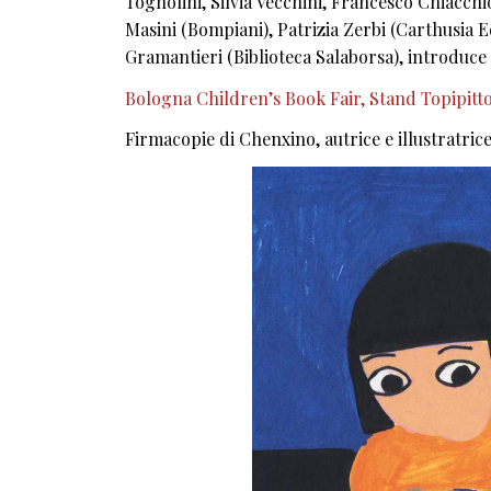
Tognolini, Silvia Vecchini, Francesco Chiacch
Masini (Bompiani), Patrizia Zerbi (Carthusia E
Gramantieri (Biblioteca Salaborsa), introduce 
Bologna Children’s Book Fair, Stand Topipittori
Firmacopie di Chenxino, autrice e illustratric