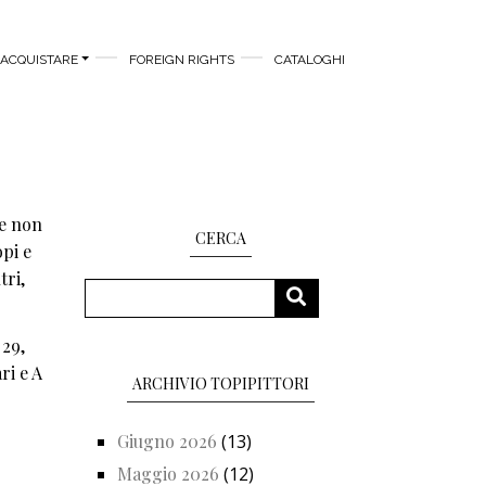
ACQUISTARE
FOREIGN RIGHTS
CATALOGHI
se non
CERCA
opi e
tri,
Cerca
CERCA
 29,
ri e A
ARCHIVIO TOPIPITTORI
Giugno 2026
(13)
Maggio 2026
(12)