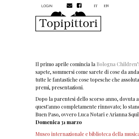
MENU PROFILO UTENTE
Salta al contenuto principale
IT
EN
LOGIN
Il primo aprile comincia la
Bologna Children’
sapete, sommersi come sarete di cose da andare
tutte le fantastiche cose topesche che assolu
premi, presentazioni.
Dopo la parentesi dello scorso anno, dovuta a 
quest'anno completamente rinnovato; lo stand 
Buen Paso, ovvero Luca Notari e Arianna Squill
Domenica 31 marzo
Museo internazionale e biblioteca della musica