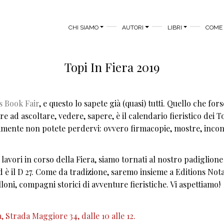
MAIN MENU
CHI SIAMO
AUTORI
LIBRI
COME 
Topi In Fiera 2019
s Book Fair
, e questo lo sapete già (quasi) tutti. Quello che for
 ad ascoltare, vedere, sapere, è il calendario fieristico dei T
tamente non potete perdervi:
ovvero firmacopie, mostre, incon
lavori in corso della Fiera, siamo tornati al nostro padiglione
è il D 27. Come da tradizione, saremo insieme a Editions Nota
oni, compagni storici di avventure fieristiche.
Vi aspettiamo!
, Strada Maggiore 34, dalle 10 alle 12.