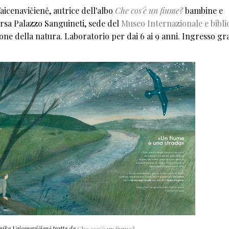
Vaicenavičienė, autrice dell'albo
Che cos'è un fiume?
bambine e
rsa Palazzo Sanguineti, sede del
Museo Internazionale e bibli
one della natura. Laboratorio per dai 6 ai 9 anni. Ingresso gr
nika Vaicenavičienė tratta da
Che cos'è un fiume?