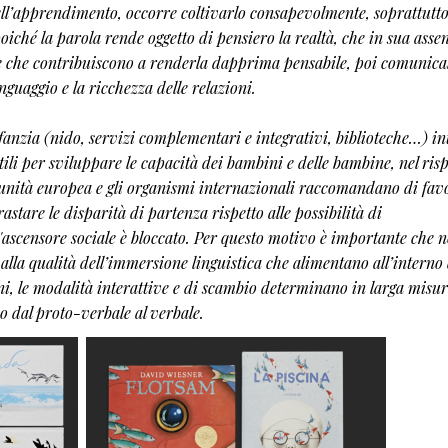
ell’apprendimento, occorre coltivarlo consapevolmente, soprattutto 
oiché la parola rende oggetto di pensiero la realtà, che in sua assen
le che contribuiscono a renderla dapprima pensabile, poi comunicab
nguaggio e la ricchezza delle relazioni.
fanzia (nido, servizi complementari e integrativi, biblioteche…) i
ili per sviluppare le capacità dei bambini e delle bambine, nel risp
munità europea e gli organismi internazionali raccomandano di fav
astare le disparità di partenza rispetto alle possibilità di
'ascensore sociale è bloccato. Per questo motivo è importante che n
alla qualità dell’immersione linguistica che alimentano all’interno 
ioni, le modalità interattive e di scambio determinano in larga misur
 dal proto-verbale al verbale.