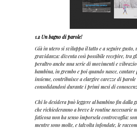
1.2 Un bagno di parole!
Già in utero si sviluppa il tatto e a seguire gusto,
gravidanza: diventa così possibile recepire, tra g
peraltro anche una serie di movimenti e vibrazion
bambina, in grembo e poi quando nasce, cantare per
insieme, contribuisce a elargire carezze di parol
consolidandosi durante i primi mesi di conoscenz
Chi lo desidera può leggere al bambino fin dalla 
che richiederanno a breve le routine necessarie ne
faticosa non ha senso imporsela controvoglia: son
mentre sono molte, e talvolta infondate, le raccom