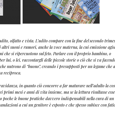
 udito, olfatto e vista. L’udito compare con la fine del secondo trime
li altri suoni e rumori, anche la voce materna, la cui emissione agis
i che si ripercuotono sul feto. Parlare con il proprio bambino, o
 lui, o lei, raccontargli delle piccole storie o ciò che si va facend
e che nutrono di “buono”, creando i presupposti per un legame che 
a reciproca.
gravidanza, in quanto ciò concorre a far maturare nell’adulto la co
i primi mesi e anni di vita insieme, ma se la lettura risultasse ess
o poche le buone pratiche davvero indispensabili nella cura di un 
andazioni a cui un genitore è esposto e che spesso subisce con fati