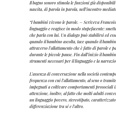
Il bagno sonoro stimola le funzioni già disponibili
nascita, di parola in parola, nell’incontro mediato
“I bambini vivono le parole. – Scriveva Francois
linguaggio e reagisce in modo stupefacente: smette
che parla con lui. Un dialogo può stabilirsi ed es
quando il bambino ascolta, tace quando il bambino
attraverso l’allattamento che è fatto di parole e p
durante le piccole pause. Fin dall’inizio il bambi
strumenti necessari per il linguaggio e la narrazio
L’assenza di conversazione nella società contemp
frequenza con cui l’allattamento, al seno o tramit
impegnati a coltivare comportamenti prosociali i
attenzione, inoltre, al fatto che molti adulti co
un linguaggio povero, stereotipato, caratterizzato 
differenziazione tra sé e l’altro.