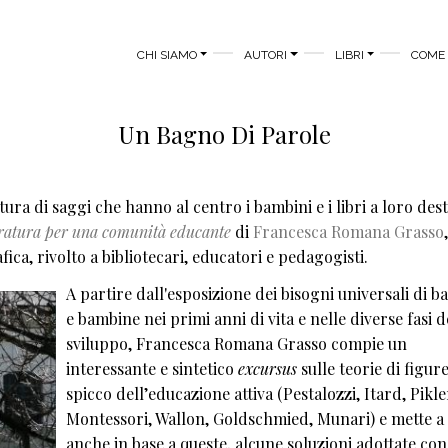
MAIN MENU
CHI SIAMO
AUTORI
LIBRI
COME 
Un Bagno Di Parole
ura di saggi che hanno al centro i bambini e i libri a loro dest
teratura per una comunità educante
di
Francesca Romana Grasso
fica, rivolto a bibliotecari, educatori e pedagogisti.
A partire dall'esposizione dei bisogni universali di b
e bambine nei primi anni di vita e nelle diverse fasi d
sviluppo, Francesca Romana Grasso compie un
interessante e sintetico
excursus
sulle teorie di figure
spicco dell’educazione attiva (Pestalozzi, Itard, Pikle
Montessori, Wallon, Goldschmied, Munari) e mette a
anche in base a queste, alcune soluzioni adottate con