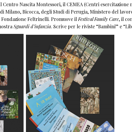
il Centro Nascita Montessori, il CEMEA (Centri esercitazione 
 di Milano, Bicocca, degli Studi di Perugia, Ministero del lavor
ti, Fondazione Feltrinelli. Promuove il
Festival Family Care
, il c
mostra
Sguardi d’infanzia
. Scrive per le riviste “Bambini” e “Li