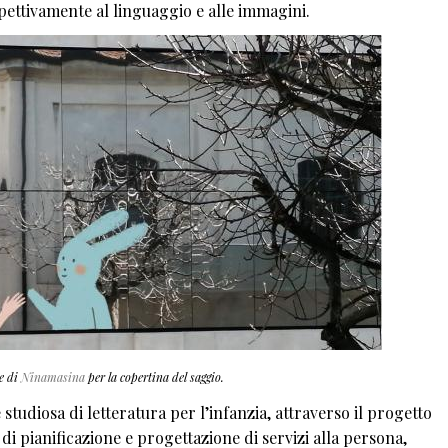
ispettivamente al linguaggio e alle immagini.
ne di
Ninamasina
per la copertina del saggio.
 studiosa di letteratura per l’infanzia, attraverso il progetto
 pianificazione e progettazione di servizi alla persona,