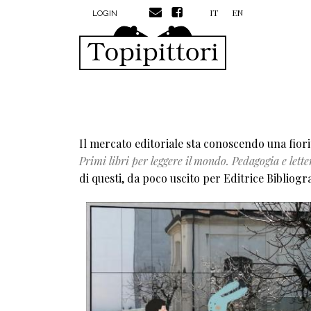
MENU PROFILO UTENTE
Salta al contenuto principale
IT
EN
LOGIN
Il mercato editoriale sta conoscendo una fiorit
Primi libri per leggere il mondo. Pedagogia e let
di questi, da poco uscito per Editrice Bibliogra