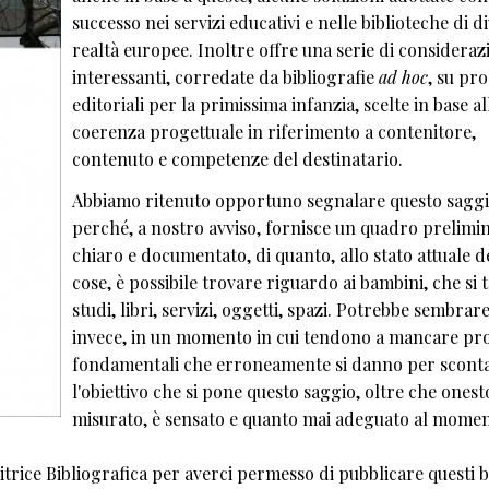
successo nei servizi educativi e nelle biblioteche di d
realtà europee. Inoltre offre una serie di consideraz
interessanti, corredate da bibliografie
ad hoc
, su pr
editoriali per la primissima infanzia, scelte in base al
coerenza progettuale in riferimento a contenitore,
contenuto e competenze del destinatario.
Abbiamo ritenuto opportuno segnalare questo sagg
perché, a nostro avviso, fornisce un quadro prelimi
chiaro e documentato, di quanto, allo stato attuale d
cose, è possibile trovare riguardo ai bambini, che si t
studi, libri, servizi, oggetti, spazi. Potrebbe sembrar
invece, in un momento in cui tendono a mancare pro
fondamentali che erroneamente si danno per sconta
l'obiettivo che si pone questo saggio, oltre che onest
misurato, è sensato e quanto mai adeguato al momen
ice Bibliografica per averci permesso di pubblicare questi b