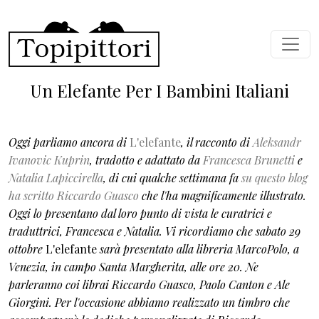
Salta al contenuto principale
Un Elefante Per I Bambini Italiani
Oggi parliamo ancora di
L'elefante
, il racconto di
Aleksandr
Ivanovic Kuprin
, tradotto e adattato da
Francesca Brunetti
e
Natalia Lapiccirella
, di cui qualche settimana fa
su questo blog
ha scritto Riccardo Guasco
che l'ha magnificamente illustrato
.
Oggi lo presentano dal loro punto di vista le curatrici e
traduttrici, Francesca e Natalia. Vi ricordiamo che sabato 29
ottobre
L'elefante
sarà presentato alla libreria MarcoPolo, a
Venezia, in campo Santa Margherita, alle ore 20. Ne
parleranno coi librai Riccardo Guasco, Paolo Canton e Ale
Giorgini. Per l'occasione abbiamo realizzato un timbro che