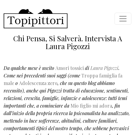
Skip to main content
Chi Pensa, Si Salverà. Intervista A
Laura Pigozzi
Da qualche mese è uscito
Amori tossici
di
Laura Pigozzi
.
Come nei precedenti suoi saggi (come
Troppa famiglia fa
male
o
Adolescenza zero
, che su questo blog abbiamo
recensito), anche qui Pigozzi tratta di educazione, sentimenti,
relazioni, crescita, famiglie, infanzie e adolescenze: tutti temi
importanti che, a cominciare da
Mio figlio mi adora
, fin
dall’inizio della propria ricerca la psicoanalista ha analizzato,
mettendo in luce sofferenze, abitudini, culture familiari,
comportamenti tipici del nostro tempo, che sebbene pervasivi