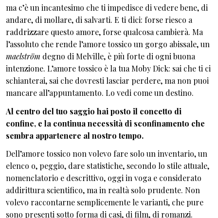
ma c’è un incantesimo che ti impedisce di vedere bene, di
andare, di mollare, di salvarti. E ti dici: forse riesco a
raddrizzare questo amore, forse qualcosa cambierà. Ma
l’assoluto che rende l’amore tossico un gorgo abissale, un
maelström
degno di Melville, è più forte di ogni buona
intenzione. L’amore tossico è la tua Moby Dick: sai che ti ci
schianterai, sai che dovresti lasciar perdere, ma non puoi
mancare all’appuntamento. Lo vedi come un destino.
Al centro del tuo saggio hai posto il concetto di
confine, e la continua necessità di sconfinamento che
sembra appartenere al nostro tempo.
Dell’amore tossico non volevo fare solo un inventario, un
elenco o, peggio, dare statistiche, secondo lo stile attuale,
nomenclatorio e descrittivo, oggi in voga e considerato
addirittura scientifico, ma in realtà solo prudente. Non
volevo raccontarne semplicemente le varianti, che pure
sono presenti sotto forma di casi, di film, di romanzi.