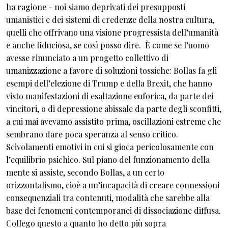
ha ragione - noi siamo deprivati dei presupposti
umanistici e dei sistemi di credenze della nostra cultura,
quelli che offrivano una visione progressista dell’umanità
e anche fiduciosa, se così posso dire. È come se l’uomo
avesse rinunciato a un progetto collettivo di
umanizzazione a favore di soluzioni tossiche: Bollas fa gli
esempi dell’elezione di Trump e della Brexit, che hanno
visto manifestazioni di esaltazione euforica, da parte dei
vincitori, o di depressione abissale da parte degli sconfitti,
a cui mai avevamo assistito prima, oscillazioni estreme che
sembrano dare poca speranza al senso critico.
Scivolamenti emotivi in cui si gioca pericolosamente con
l’equilibrio psichico. Sul piano del funzionamento della
mente si assiste, secondo Bollas, a un certo
orizzontalismo, cioè a un’incapacità di creare connessioni
consequenziali tra contenuti, modalità che sarebbe alla
base dei fenomeni contemporanei di dissociazione diffusa.
Collego questo a quanto ho detto più sopra