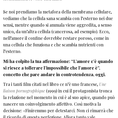
Se noi prendiamo la metafora della membrana cellulare,
vediamo che la cellula sana scambia con l’esterno nei due
sensi, mentre quando si ammala viene aggredita, a senso
unico, da un’altra cellula (cancerosa, ad esempio). Ecco,
nell’amore il confine dovrebbe restare poroso, come in
una cellula che funziona e che scambia nutrienti con
l’esterno.
Mi ha colpito la tua affermazione: “L’amore c’è quando
si riesce a tollerare l’impossibile che l’amore è”,
concetto che pare andare in controtendenza, oggi.
Tra i tanti film citati nel libro ce n’è uno francese,
Une
liaison pornographique
(1999) in cui il protagonista tronca
la relazione nel momento in cui è al suo apice, quando può
nascere un coinvolgimento affettivo. Così motiva la
decisione: «Finiremmo per detestarci. Non ci rimarrà che
il ricordo di questa perfezione. Allora tanto vale