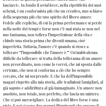
lasciarci». In fondo il
serial lover
, nella ripetitività dei suoi
schemi, è un conformista più che un creativo, uno schiavo
della sequenza più che uno spirito del libero amore.
Fedele alle repliche, di cui la prima performance si perde
nella notte dei tempi e forse non c’è mai stata se non nel
suo fantasma, non tollera l’imperfezione della vita e
chiude una storia prima che diventi umana, cioè
imperfetta. Tuttavia, l’amore c’è quando si riesce a
tollerare “l’impossibile che l’amore è.” Un’ambivalenza
difficile da tollerare: si tratta della tolleranza di un amore
non preordinato, non come lo vorrei, che mi sposta dalle
certezze, che non si conforma a ciò che ho sempre
cercato, che mi sorprende. E che ha dell’impossibile
magari rispetto alla mia storia, alle tradizioni famigliari, al
già saputo e addirittura al già immaginato. Un amore non
assoluto, non totale, non perfetto, che lascia un mistero.
Che ci può meravigliare. La dedica del libro forse è una
pista. E poi ci sono due esempi illuminanti che aprono il