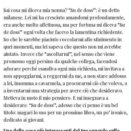
Sai cosa mi diceva mia nonna? “Su de doss”: è un detto
milanese. Lei mi ha cresciuto amandomi profondamente,
era anche molto affettuosa, ma per fortuna mi diceva “Su
de doss” ogni volta che facevo la lamentina richiedente.
So che le sarebbe piaciuto coccolarmi allo sfinimento in
quei momenti, ma lei sapeva che questo non mi avrebbe
aiutato. Invece che “ascoltarmi”, nel senso che viene
promosso oggi persino da qualche collega, facendosi
adorare perché esaudiva ogni mia richiesta, mi invitava a
non appoggiarmi, a reggermi da me, a non stare addosso
a lei, insomma a cavarmela, a procurarmi ciò che volevo, o
a inventarmi una strategia per avere ciò che desideravo.
Metteva in moto il mio pensiero. E mi insegnava a
desiderare. “Su de doss”, adesso che ci penso è un bel
titolo: magari lo uso per un prossimo libro, un po’ ironico,
dedicato ai giovani.
Una delle cose più interessanti del tuo sguardo sulla