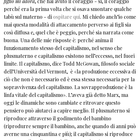
figlio mi adora
, che hai avuto il coraggio - sì, il coraggio
perché era la prima volta che si osava smontare qualche
tabù sul materno - di
ospitare qui
. Mi chiedo anch’io come
mai questa modalità di attaccamento perverso ai figli sia
così diffusa e, quel che è peggio, perché sia narrata come
buona. Una delle mie risposte è: perché anima il
funzionamento stesso del capitalismo, nel senso che
plusmaterno e capitalismo esistono nell’eccesso, nel fuori
limite. Il capitalismo, dice Todd McGowan, filosofo sociale
dell’Università del Vermont, è «la produzione eccessiva di
ciò che non è necessario ed è essa stessa necessaria per la
sopravvivenza del capitalismo. La sovrapproduzione è la
linfa vitale del capitalismo». L’aveva già detto Marx, ma
oggi le dinamiche sono cambiate e ritrovare questo
pensiero può aiutarci a capire meglio. Il plusmaterno si
riproduce attraverso il godimento del bambino
(riprodurre sempre il bambino, anche quando di anni può
averne una cinquantina e più); il capitalismo si riproduce