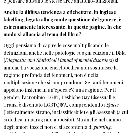
e pensare attivano le stesse aree anatomo-funzionali.
Anche la diffusa tendenza a etichettare, in inglese
labelling, legata alla grande questione del genere, è
estremamente interessante, in queste pagine. In che
modo si allaccia al tema del libro?
Oggi pensiamo di capire le cose moltiplicando le
definizioni, anche nelle patologie. A ogni edizione il DSM
(
Diagnostic and Statistical Manual of mental disorders
) si
amplia. La vocazione enciclopedica non sostituisce la
ragione profonda dei fenomeni, non è nella
moltiplicazione che si comprendono. Se tanti fenomeni
appaiono insieme in un’epoca c’è una ragione. Per il
gender, l’acronimo LGBT, Lesbiche Gay Bisessuali e
Trans, è diventato LGBTQ&A, comprendendo i
Queer
(letteralmente strano, inclassificabile) e gli Asessuali (a cui
si dedica un paragrafo apposito). Ma anche nel campo
degli amori tossici non ci si accontenta di
ghosting
,