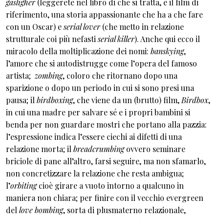
gasligher
(leggerete nel libro di che si tratta, e il film di
riferimento, una storia appassionante che ha a che fare
con un Oscar) e
serial lover
(che metto in relazione
strutturale coi più nefasti
serial killer
). Anche qui ecco il
miracolo della moltiplicazione dei nomi:
banskying
,
l’amore che si autodistrugge come l’opera del famoso
artista;
zombing
, coloro che ritornano dopo una
sparizione o dopo un periodo in cui si sono presi una
pausa; il
birdboxing
, che viene da un (brutto) film,
Birdbox
,
in cui una madre per salvare sé e i propri bambini si
benda per non guardare mostri che portano alla pazzia:
l’espressione indica l’essere ciechi ai difetti di una
relazione morta; il
breadcrumbing
ovvero seminare
briciole di pane all’altro, farsi seguire, ma non sfamarlo,
non concretizzare la relazione che resta ambigua;
l’
orbiting
cioè girare a vuoto intorno a qualcuno in
maniera non chiara; per finire con il vecchio evergreen
del
love bombing
, sorta di plusmaterno relazionale,