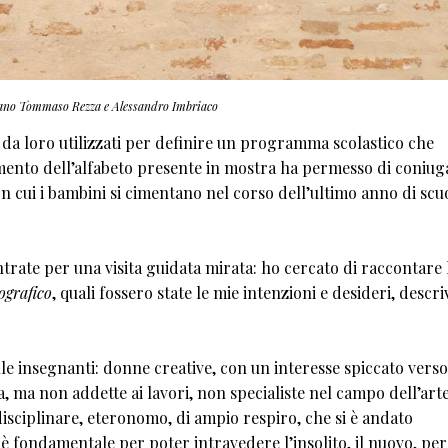
ano Tommaso Rezza e Alessandro Imbriaco
 da loro utilizzati per definire un programma scolastico che
lemento dell’alfabeto presente in mostra ha permesso di coniug
on cui i bambini si cimentano nel corso dell’ultimo anno di scu
trate per una visita guidata mirata: ho cercato di raccontare
ografico
, quali fossero state le mie intenzioni e desideri, descr
e insegnanti: donne creative, con un interesse spiccato verso 
za, ma non addette ai lavori, non specialiste nel campo dell’art
sciplinare, eteronomo, di ampio respiro, che si è andato
, è fondamentale per poter intravedere l’insolito, il nuovo, pe