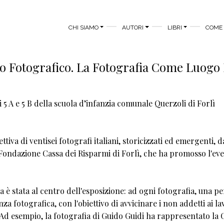
MAIN MENU
CHI SIAMO
AUTORI
LIBRI
COME 
o Fotografico. La Fotografia Come Luogo 
i 5 A e 5 B della scuola d’infanzia comunale Querzoli di Forlì
ttiva di ventisei fotografi italiani, storicizzati ed emergenti, 
 Fondazione Cassa dei Risparmi di Forlì, che ha promosso l'ev
 è stata al centro dell'esposizione: ad ogni fotografia, una pe
za fotografica, con l'obiettivo di avvicinare i non addetti ai la
i. Ad esempio, la fotografia di Guido Guidi ha rappresentato la 