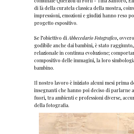
comunale Querzoli di Forlì - Tina Santoro, Eli
di là della curatela classica della mostra, coi
impressioni, emozioni e giudizi hanno reso pos
progetto espositivo.
Se l’obiettivo di
Abbecedario Fotografico
, ovvero
godibile anche dai bambini, è stato raggiunto
relazionale in continua evoluzione; comportan
compositivo delle immagini, la loro simbologia
bambino.
Il nostro lavoro è iniziato alcuni mesi prima 
insegnanti che hanno poi deciso di parlarne a
fuori, tra ambienti e professioni diverse, acc
della fotografia.