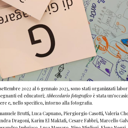
7 settembre 2022 al 6 gennaio 2023, sono stati organizzati labor
nsegnanti ed educatori;
Abbecedario fotografico
è stata un'occasi
re e, nello specifico, intorno alla fotografia.
 Emanuele Brutti, Luca Capuano, Piergiorgio Casotti, Valeria Ch
andra Dragoni, Karim El Maktafi, Cesare Fabbri, Marcello Galv
essandro Imbriaco, Luca Massaro, Nino Migliori, Elena Negri,