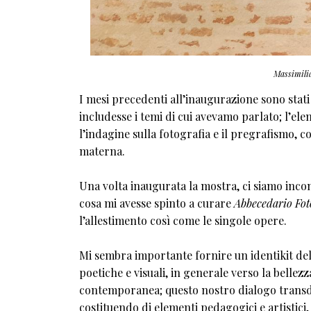
Massimili
I mesi precedenti all’inaugurazione sono stati
includesse i temi di cui avevamo parlato; l’e
l’indagine sulla fotografia e il pregrafismo, c
materna.
Una volta inaugurata la mostra, ci siamo incon
cosa mi avesse spinto a curare
Abbecedario Fot
l’allestimento così come le singole opere.
Mi sembra importante fornire un identikit dell
poetiche e visuali, in generale verso la bellez
contemporanea; questo nostro dialogo transdi
costituendo di elementi pedagogici e artistici