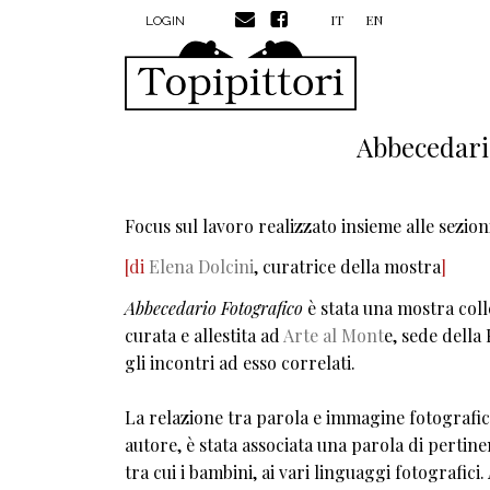
MENU PROFILO UTENTE
Salta al contenuto principale
IT
EN
LOGIN
Abbecedari
Focus sul lavoro realizzato insieme alle sezion
[di
Elena Dolcini
, curatrice della mostra
]
Abbecedario Fotografico
è stata una mostra colle
curata e allestita ad
Arte al Mont
e, sede della
gli incontri ad esso correlati.
La relazione tra parola e immagine fotografica
autore, è stata associata una parola di pertinen
tra cui i bambini, ai vari linguaggi fotografic