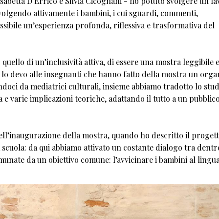
sabetta D’Errico e Silvia Cicognani - ho potuto svolgere un la
nvolgendo attivamente i bambini, i cui sguardi, commenti,
sibile un’esperienza profonda, riflessiva e trasformativa del
 quello di un’inclusività attiva, di essere una mostra leggibile 
, lo devo alle insegnanti che hanno fatto della mostra un org
doci da mediatrici culturali, insieme abbiamo tradotto lo stud
 e varie implicazioni teoriche, adattando il tutto a un pubblic
dell’inaugurazione della mostra, quando ho descritto il progett
 scuola: da qui abbiamo attivato un costante dialogo tra dentr
umunate da un obiettivo comune: l’avvicinare i bambini al lingu