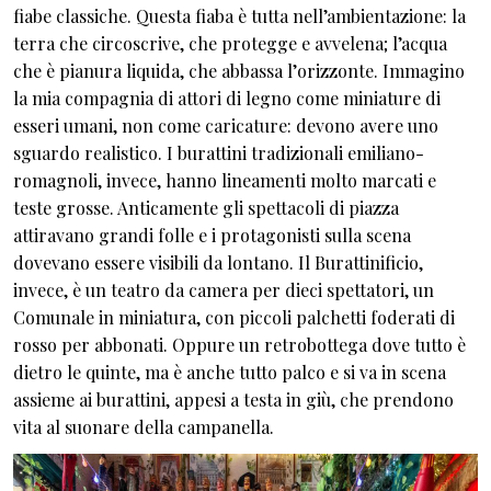
fiabe classiche. Questa fiaba è tutta nell’ambientazione: la
terra che circoscrive, che protegge e avvelena; l’acqua
che è pianura liquida, che abbassa l’orizzonte. Immagino
la mia compagnia di attori di legno come miniature di
esseri umani, non come caricature: devono avere uno
sguardo realistico. I burattini tradizionali emiliano-
romagnoli, invece, hanno lineamenti molto marcati e
teste grosse. Anticamente gli spettacoli di piazza
attiravano grandi folle e i protagonisti sulla scena
dovevano essere visibili da lontano. Il Burattinificio,
invece, è un teatro da camera per dieci spettatori, un
Comunale in miniatura, con piccoli palchetti foderati di
rosso per abbonati. Oppure un retrobottega dove tutto è
dietro le quinte, ma è anche tutto palco e si va in scena
assieme ai burattini, appesi a testa in giù, che prendono
vita al suonare della campanella.