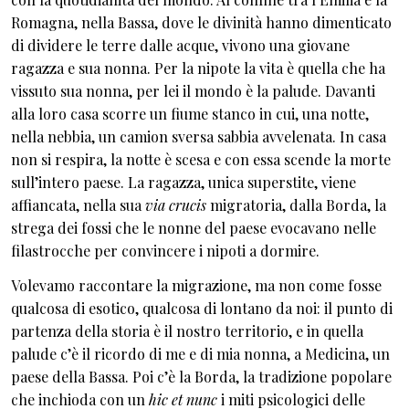
Romagna, nella Bassa, dove le divinità hanno dimenticato
di dividere le terre dalle acque, vivono una giovane
ragazza e sua nonna. Per la nipote la vita è quella che ha
vissuto sua nonna, per lei il mondo è la palude. Davanti
alla loro casa scorre un fiume stanco in cui, una notte,
nella nebbia, un camion sversa sabbia avvelenata. In casa
non si respira, la notte è scesa e con essa scende la morte
sull’intero paese. La ragazza, unica superstite, viene
affiancata, nella sua
via crucis
migratoria, dalla Borda, la
strega dei fossi che le nonne del paese evocavano nelle
filastrocche per convincere i nipoti a dormire.
Volevamo raccontare la migrazione, ma non come fosse
qualcosa di esotico, qualcosa di lontano da noi: il punto di
partenza della storia è il nostro territorio, e in quella
palude c’è il ricordo di me e di mia nonna, a Medicina, un
paese della Bassa. Poi c’è la Borda, la tradizione popolare
che inchioda con un
hic et nunc
i miti psicologici delle