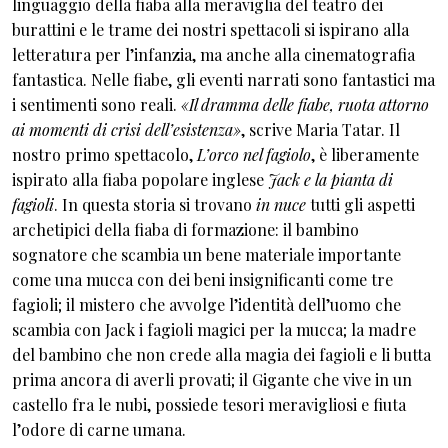
linguaggio della fiaba alla meraviglia del teatro dei
burattini e le trame dei nostri spettacoli si ispirano alla
letteratura per l’infanzia, ma anche alla cinematografia
fantastica. Nelle fiabe, gli eventi narrati sono fantastici ma
i sentimenti sono reali.
«Il dramma delle fiabe, ruota attorno
ai momenti di crisi dell’esistenza»
, scrive Maria Tatar. Il
nostro primo spettacolo,
L’orco nel fagiolo
, è liberamente
ispirato alla fiaba popolare inglese
Jack e la pianta di
fagioli
. In questa storia si trovano
in nuce
tutti gli aspetti
archetipici della fiaba di formazione: il bambino
sognatore che scambia un bene materiale importante
come una mucca con dei beni insignificanti come tre
fagioli; il mistero che avvolge l’identità dell’uomo che
scambia con Jack i fagioli magici per la mucca; la madre
del bambino che non crede alla magia dei fagioli e li butta
prima ancora di averli provati; il Gigante che vive in un
castello fra le nubi, possiede tesori meravigliosi e fiuta
l’odore di carne umana.