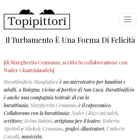
Salta al contenuto principale
Il Turbamento È Una Forma Di Felicità
[di Margherita Cennamo, scritto in collaborazione con
Nader Ghazvinizadeh]
Burattinificio Mangiafoco
è un microteatro per bambini e
adulti, a Bologna, vicino al portico di San Luca. Burattinificio
è anche una compagnia teatrale di cui la
burattinaia,
Margherita Cennamo
, è il capocomico.
Collaborano con la burattinaia:
Nader Ghazvinizadeh
,
scrittore;
Brina Babini
, artigiana per il teatro;
Roberta
Spettoli
e
Michele Cennamo
, grafici-illustratori.
Umberto
Cavalli
, musicista.