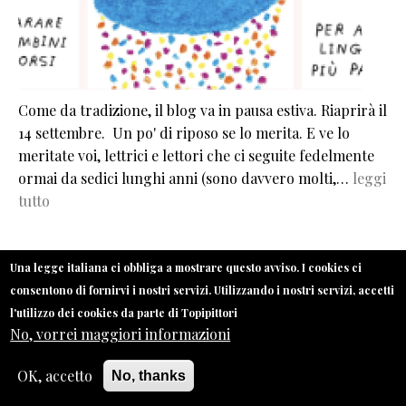
Come da tradizione, il blog va in pausa estiva. Riaprirà il
14 settembre. Un po' di riposo se lo merita. E ve lo
meritate voi, lettrici e lettori che ci seguite fedelmente
ormai da sedici lunghi anni (sono davvero molti,…
leggi
tutto
Una legge italiana ci obbliga a mostrare questo avviso. I cookies ci
VAI AL BLOG TOPIPITTORI
consentono di fornirvi i nostri servizi. Utilizzando i nostri servizi, accetti
l'utilizzo dei cookies da parte di Topipittori
No, vorrei maggiori informazioni
Una frescura al centro del petto
OK, accetto
No, thanks