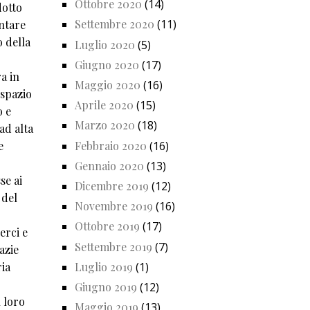
Ottobre 2020
(14)
dotto
Settembre 2020
(11)
ontare
o della
Luglio 2020
(5)
Giugno 2020
(17)
a in
Maggio 2020
(16)
 spazio
Aprile 2020
(15)
o e
Marzo 2020
(18)
ad alta
e
Febbraio 2020
(16)
Gennaio 2020
(13)
se ai
Dicembre 2019
(12)
 del
Novembre 2019
(16)
Ottobre 2019
(17)
erci e
Settembre 2019
(7)
azie
ria
Luglio 2019
(1)
Giugno 2019
(12)
n loro
Maggio 2019
(13)