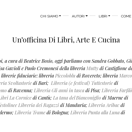
MAIN MENU
CHI SIAMO
AUTORI
LIBRI
COME 
Un’officina Di Libri, Arte E Cucina
opi, a cura di Beatrice Bosio, oggi parliamo con
Sandra Gobbato, Gi
isa Gavioli e Paolo Cremonesi
della libreria
Mutty
di Castiglione de
 librerie fiduciarie:
libreria
Piccoloblu
di Rovereto;
libreria
Marco
eria Svoltastorie
di Bari;
Libreria (e festival) Tuttestorie
di
omo
di Ravenna;
Libreria Gli anni in tasca
di Pisa;
Libreria Farfil
Libri La Cornice
di Cantù;
La tana del Bianconiglio
di Maerne di
estolinee Libreria dei Ragazzi
di Manduria;
Libreria Aribac
di
alermo;
Libreria Trame
di Bologna;
Libreria Punta alla Luna
di