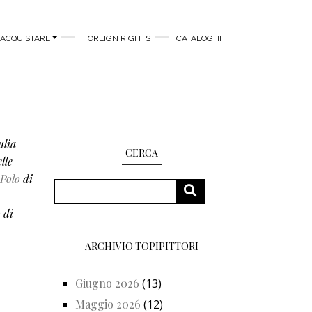
ACQUISTARE
FOREIGN RIGHTS
CATALOGHI
ulia
CERCA
lle
Polo
di
Cerca
CERCA
ò
di
ARCHIVIO TOPIPITTORI
Giugno 2026
(13)
Maggio 2026
(12)