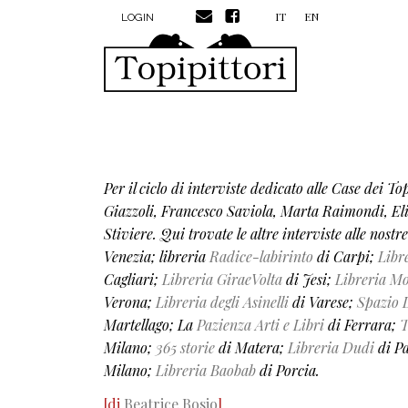
MENU PROFILO UTENTE
Salta al contenuto principale
IT
EN
LOGIN
Per il ciclo di interviste dedicato alle Case dei T
Giazzoli, Francesco Saviola, Marta Raimondi, El
Stiviere.
Qui trovate le altre interviste alle nostre
Venezia; libreria
Radice-labirinto
di Carpi;
Libr
Cagliari;
Libreria GiraeVolta
di Jesi;
Libreria M
Verona;
Libreria degli Asinelli
di Varese;
Spazio 
Martellago; La
Pazienza Arti e Libri
di Ferrara;
T
Milano;
365 storie
di Matera;
Libreria Dudi
di P
Milano;
Libreria Baobab
di Porcia.
[di
Beatrice Bosio
]