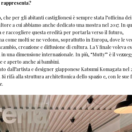
a rappresenta?
, che per gli abitanti castiglionesi è sempre stata l’officina dei
scultore a cui abbiamo anche dedicato una mostra nel 2017. In q
 raccogliere questa eredità per portarla verso il futuro,
a come molti se ne vedono, soprattutto in Europa, dove le ve
scambio, creazione e diffusione di cultura. La Y finale voleva e
 in una dimensione internazionale. In più, “Mutty” è il vezzeg
e e aperto anche ai bambini.
nato dall’artista e designer giapponese Katsumi Komagata nel 
Si rifà alla struttura architettonica dello spazio e, con le sue
e.