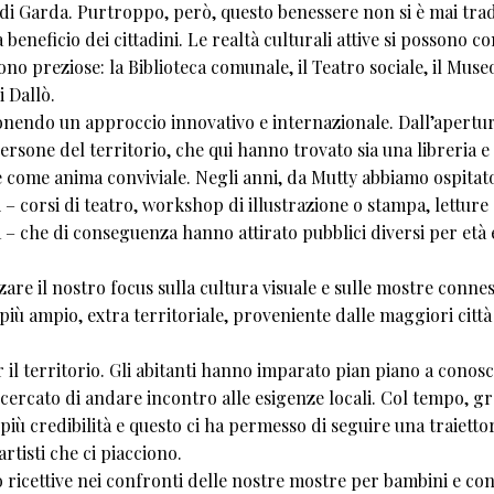
di Garda. Purtroppo, però, questo benessere non si è mai tra
 beneficio dei cittadini. Le realtà culturali attive si possono c
no preziose: la Biblioteca comunale, il Teatro sociale, il Muse
 Dallò.
endo un approccio innovativo e internazionale. Dall’apertur
persone del territorio, che qui hanno trovato sia una libreria e
te come anima conviviale. Negli anni, da Mutty abbiamo ospitat
 – corsi di teatro, workshop di illustrazione o stampa, letture 
a – che di conseguenza hanno attirato pubblici diversi per età 
are il nostro focus sulla cultura visuale e sulle mostre connes
più ampio, extra territoriale, proveniente dalle maggiori città
r il territorio. Gli abitanti hanno imparato pian piano a conosc
 cercato di andare incontro alle esigenze locali. Col tempo, gr
più credibilità e questo ci ha permesso di seguire una traietto
artisti che ci piacciono.
to ricettive nei confronti delle nostre mostre per bambini e co