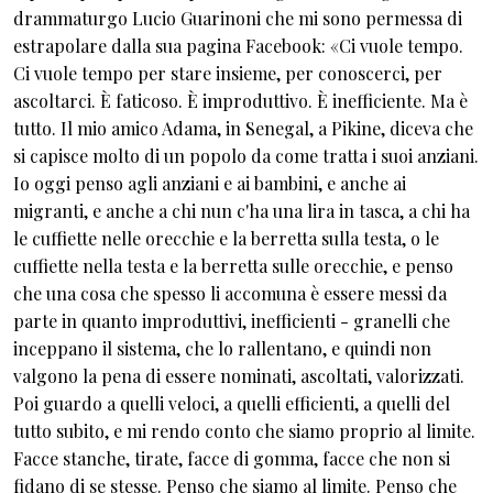
drammaturgo Lucio Guarinoni che mi sono permessa di
estrapolare dalla sua pagina Facebook: «Ci vuole tempo.
Ci vuole tempo per stare insieme, per conoscerci, per
ascoltarci. È faticoso. È improduttivo. È inefficiente. Ma è
tutto. Il mio amico Adama, in Senegal, a Pikine, diceva che
si capisce molto di un popolo da come tratta i suoi anziani.
Io oggi penso agli anziani e ai bambini, e anche ai
migranti, e anche a chi nun c'ha una lira in tasca, a chi ha
le cuffiette nelle orecchie e la berretta sulla testa, o le
cuffiette nella testa e la berretta sulle orecchie, e penso
che una cosa che spesso li accomuna è essere messi da
parte in quanto improduttivi, inefficienti - granelli che
inceppano il sistema, che lo rallentano, e quindi non
valgono la pena di essere nominati, ascoltati, valorizzati.
Poi guardo a quelli veloci, a quelli efficienti, a quelli del
tutto subito, e mi rendo conto che siamo proprio al limite.
Facce stanche, tirate, facce di gomma, facce che non si
fidano di se stesse. Penso che siamo al limite. Penso che