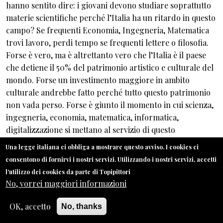
hanno sentito dire: i giovani devono studiare soprattutto
materie scientifiche perché l’Italia ha un ritardo in questo
campo? Se frequenti Economia, Ingegneria, Matematica
trovi lavoro, perdi tempo se frequenti lettere o filosofia.
Forse è vero, ma è altrettanto vero che l’Italia è il paese
che detiene il 50% del patrimonio artistico e culturale del
mondo. Forse un investimento maggiore in ambito
culturale andrebbe fatto perché tutto questo patrimonio
non vada perso. Forse è giunto il momento in cui scienza,
ingegneria, economia, matematica, informatica,
digitalizzazione si mettano al servizio di questo
patrimonio. Negli anni abbiamo sentito parlare delle
Una legge italiana ci obbliga a mostrare questo avviso. I cookies ci
capacità turistiche del nostro Paese e di come queste
consentono di fornirvi i nostri servizi. Utilizzando i nostri servizi, accetti
dovessero sposarsi con le proposte culturali, ma quanti
l'utilizzo dei cookies da parte di Topipittori
progetti davvero sono stati finanziati in questo senso?
No, vorrei maggiori informazioni
Tullio De Mauro lamentava negli ultimi anni della sua vita
OK, accetto
No, thanks
l’analfabetismo funzionale di cui soffrono molti italiani.