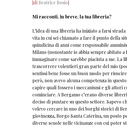
[di
Beatrice Bosio
]
Mi racconti, in breve, la tua libreria?
L’idea di una libreria ha iniziato a farsi stra
vita in cui sei chiamato a fare il punto della
quindicina di anni come responsabile amminist
Milano (nonostante io abbia sempre abitato a B
immaginare come sarebbe piaciuta a me. La lib
trascorrere volentieri gran parte del mio (po
sentissi bene fosse un buon modo per riuscire n
però, non avevo alcuna competenza in questo 
capire quali fossero i meccanismi e gli attori 
cominciare. A Bergamo c’erano diverse librerie
deciso di puntare su questo settore. Sapevo c
volevo cercare in uno dei borghi storici di Be
giovinezza, Borgo Santa Caterina, un posto pe
diverse scuole nelle vicinanze con cui poter s