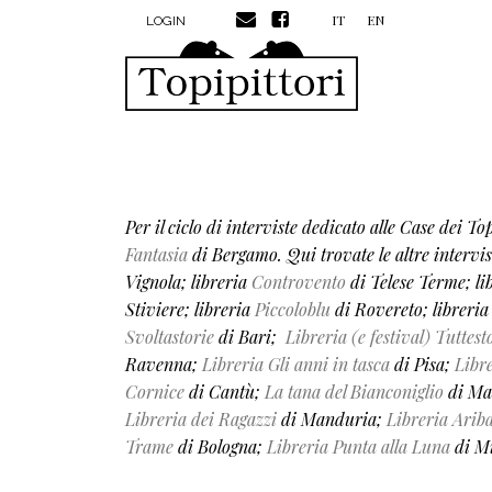
MENU PROFILO UTENTE
Salta al contenuto principale
IT
EN
LOGIN
Per il ciclo di interviste dedicato alle Case dei T
Fantasia
di Bergamo.
Qui trovate le altre intervis
Vignola;
libreria
Controvento
di Telese Terme;
li
Stiviere;
libreria
Piccoloblu
di Rovereto;
libreri
Svoltastorie
di Bari;
Libreria (e festival) Tuttest
Ravenna;
Libreria Gli anni in tasca
di Pisa;
Libre
Cornice
di Cantù;
La tana del Bianconiglio
di Mae
Libreria dei Ragazzi
di Manduria;
Libreria Arib
Trame
di Bologna;
Libreria Punta alla Luna
di M