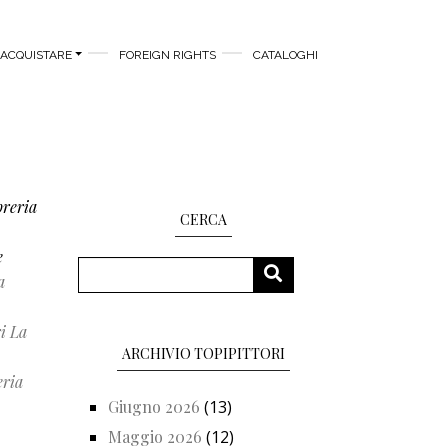
ACQUISTARE
FOREIGN RIGHTS
CATALOGHI
breria
CERCA
e
Cerca
CERCA
a
i La
ARCHIVIO TOPIPITTORI
eria
Giugno 2026
(13)
Maggio 2026
(12)