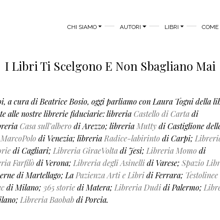
MAIN MENU
CHI SIAMO
AUTORI
LIBRI
COME 
I Libri Ti Scelgono E Non Sbagliano Mai
opi, a cura di Beatrice Bosio, oggi parliamo con Laura Togni della li
te alle nostre librerie fiduciarie: libreria
Castello di Carta
di
breria
Casa sull
’
albero
di Arezzo;
libreria
Mutty
di Castiglione dell
a
MarcoPolo
di Venezia; libreria
Radice-labirinto
di Carpi;
Libreri
orie
di Cagliari;
Libreria GiraeVolta
di Jesi;
Libreria Momo
di
ria Farfilò
di Verona;
Libreria degli Asinelli
di Varese;
Spazio Libr
rne di Martellago; La
Pazienza Arti e Libri
di Ferrara;
Testolinee
ac
di Milano;
365 storie
di Matera;
Libreria Dudi
di Palermo;
Libr
ilano;
Libreria Baobab
di Porcia.