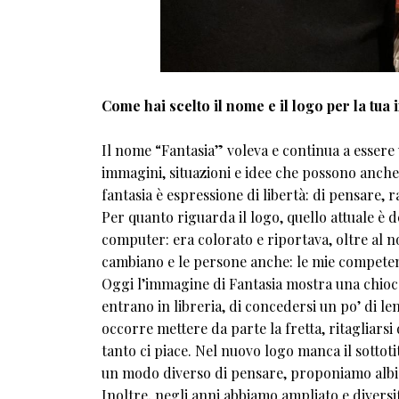
Come hai scelto il nome e il logo per la tua
Il nome “Fantasia” voleva e continua a essere
immagini, situazioni e idee che possono anch
fantasia è espressione di libertà: di pensare, 
Per quanto riguarda il logo, quello attuale è 
computer: era colorato e riportava, oltre al nom
cambiano e le persone anche: le mie competenze
Oggi l’immagine di Fantasia mostra una chioccio
entrano in libreria, di concedersi un po’ di len
occorre mettere da parte la fretta, ritagliars
tanto ci piace. Nel nuovo logo manca il sottot
un modo diverso di pensare, proponiamo albi il
Inoltre, negli anni abbiamo ampliato e diversif