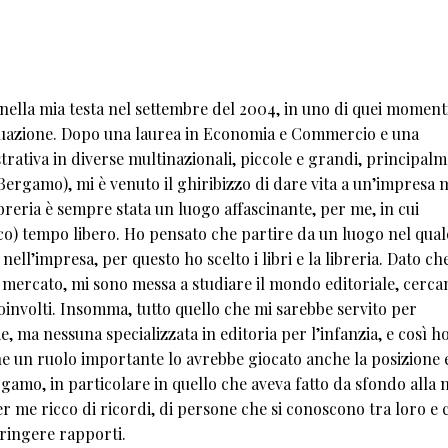
da nella mia testa nel settembre del 2004, in uno di quei moment
 situazione. Dopo una laurea in Economia e Commercio e una
rativa in diverse multinazionali, piccole e grandi, principalm
ergamo), mi è venuto il ghiribizzo di dare vita a un’impresa m
reria è sempre stata un luogo affascinante, per me, in cui
co) tempo libero. Ho pensato che partire da un luogo nel qual
ell’impresa, per questo ho scelto i libri e la libreria. Dato ch
mercato, mi sono messa a studiare il mondo editoriale, cerca
coinvolti. Insomma, tutto quello che mi sarebbe servito per
, ma nessuna specializzata in editoria per l’infanzia, e così h
he un ruolo importante lo avrebbe giocato anche la posizione 
rgamo, in particolare in quello che aveva fatto da sfondo alla 
r me ricco di ricordi, di persone che si conoscono tra loro e 
tringere rapporti.