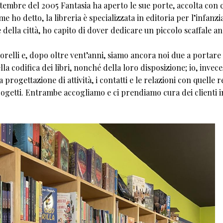
ttembre del 2005 Fantasia ha aperto le sue porte, accolta con 
e ho detto, la libreria è specializzata in editoria per l’infanzi
e della città, ho capito di dover dedicare un piccolo scaffale an
relli e, dopo oltre vent’anni, siamo ancora noi due a portare
la codifica dei libri, nonché della loro disposizione; io, invece
a progettazione di attività, i contatti e le relazioni con quelle r
rogetti. Entrambe accogliamo e ci prendiamo cura dei clienti i