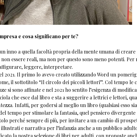
 impresa e cosa significano per te?
 un inno a quella facoltà propria della mente umana di creare
e non essere reali, ma non per questo sono meno potenti. Per 
raffigurare, leggere, interpretare.
del 2021. Il primo lo avevo creato utilizzando Word un pomerig
e, il sottotitolo “Il circolo dei piccoli lettori”. Col tempo le 
 si sono affinate e nel 2021 ho sentito l’esigenza di modifica
la che esce dal libro e sta a suggerire a lettrici e lettori, q
tezza. Infatti, per godersi al meglio un libro (qualsiasi esso sia
i del tempo per stimolare la fantasia, quel pensiero divergente
itolo perché sempre di più, per invitare a un cambio di prospet
lustrati e narrativa per l’infanzia anche a un pubblico adulto
icato la nostra selezione di libri per adulti, con proposte anc