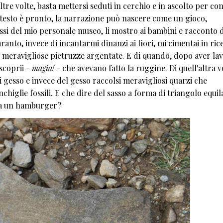
re volte, basta mettersi seduti in cerchio e in ascolto per con
ntesto è pronto, la narrazione può nascere come un gioco,
si del mio personale museo, li mostro ai bambini e racconto d
aranto, invece di incantarmi dinanzi ai fiori, mi cimentai in ri
o meravigliose pietruzze argentate. E di quando, dopo aver lav
 scoprii -
magia!
- che avevano fatto la ruggine. Di quell'altra v
 gesso e invece del gesso raccolsi meravigliosi quarzi che
iglie fossili. E che dire del sasso a forma di triangolo equil
o a un hamburger?