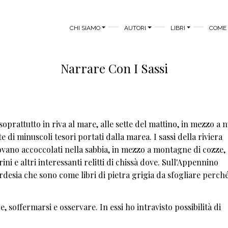
MAIN MENU
CHI SIAMO
AUTORI
LIBRI
COME 
Narrare Con I Sassi
oprattutto in riva al mare, alle sette del mattino, in mezzo a 
e di minuscoli tesori portati dalla marea. I sassi della riviera
trovano accoccolati nella sabbia, in mezzo a montagne di cozze,
ni e altri interessanti relitti di chissà dove. Sull'Appennino
ardesia che sono come libri di pietra grigia da sfogliare perché
e, soffermarsi e osservare. In essi ho intravisto possibilità di