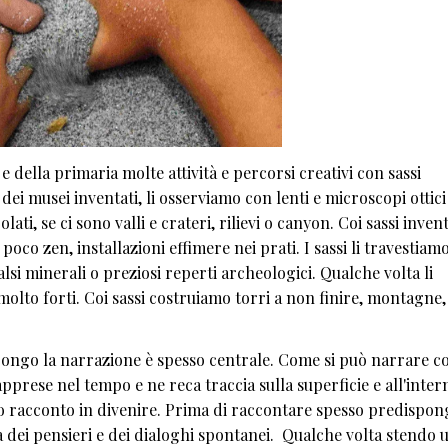
 della primaria molte attività e percorsi creativi con sassi
ei musei inventati, li osserviamo con lenti e microscopi ottici
ati, se ci sono valli e crateri, rilievi o canyon. Coi sassi inve
poco zen, installazioni effimere nei prati. I sassi li travestiam
 falsi minerali o preziosi reperti archeologici. Qualche volta li
molto forti. Coi sassi costruiamo torri a non finire, montagne, 
opongo la narrazione è spesso centrale. Come si può narrare co
apprese nel tempo e ne reca traccia sulla superficie e all'intern
sto racconto in divenire. Prima di raccontare spesso predispon
a dei pensieri e dei dialoghi spontanei. Qualche volta stendo 