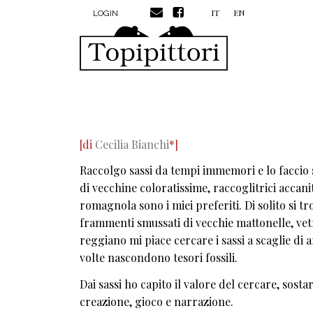
MENU PROFILO UTENTE
Salta al contenuto principale
IT
EN
LOGIN
[di
Cecilia Bianchi
*]
Raccolgo sassi da tempi immemori e lo faccio s
di vecchine coloratissime, raccoglitrici accanit
romagnola sono i miei preferiti. Di solito si 
frammenti smussati di vecchie mattonelle, vetri
reggiano mi piace cercare i sassi a scaglie di 
volte nascondono tesori fossili.
Dai sassi ho capito il valore del cercare, sostar
creazione, gioco e narrazione.