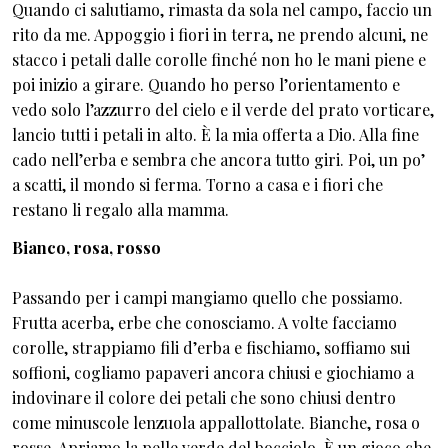
Quando ci salutiamo, rimasta da sola nel campo, faccio un
rito da me. Appoggio i fiori in terra, ne prendo alcuni, ne
stacco i petali dalle corolle finché non ho le mani piene e
poi inizio a girare. Quando ho perso l’orientamento e
vedo solo l’azzurro del cielo e il verde del prato vorticare,
lancio tutti i petali in alto. È la mia offerta a Dio. Alla fine
cado nell’erba e sembra che ancora tutto giri. Poi, un po’
a scatti, il mondo si ferma. Torno a casa e i fiori che
restano li regalo alla mamma.
Bianco, rosa, rosso
Passando per i campi mangiamo quello che possiamo.
Frutta acerba, erbe che conosciamo. A volte facciamo
corolle, strappiamo fili d’erba e fischiamo, soffiamo sui
soffioni, cogliamo papaveri ancora chiusi e giochiamo a
indovinare il colore dei petali che sono chiusi dentro
come minuscole lenzuola appallottolate. Bianche, rosa o
rosse. Apriamo la pelle verde del bocciolo. È un gioco che