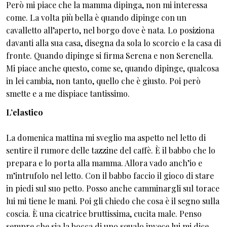
Però mi piace che la mamma dipinga, non mi interessa
come. La volta più bella è quando dipinge con un
cavalletto all’aperto, nel borgo dove è nata. Lo posiziona
davanti alla sua casa, disegna da sola lo scorcio e la casa di
fronte. Quando dipinge si firma Serena e non Serenella.
Mi piace anche questo, come se, quando dipinge, qualcosa
in lei cambia, non tanto, quello che è giusto. Poi però
smette e a me dispiace tantissimo.
L’elastico
La domenica mattina mi sveglio ma aspetto nel letto di
sentire il rumore delle tazzine del caffè. È il babbo che lo
prepara e lo porta alla mamma. Allora vado anch’io e
m’intrufolo nel letto. Con il babbo faccio il gioco di stare
in piedi sul suo petto. Posso anche camminargli sul torace
lui mi tiene le mani. Poi gli chiedo che cosa è il segno sulla
coscia. È una cicatrice bruttissima, cucita male. Penso
sempre che sia la bocca di uno squalo invece lui mi dice